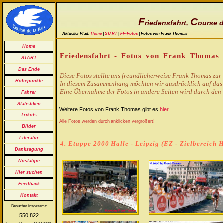
F
C
riedensfahrt,
ourse d
Aktueller Pfad:
Home
|
START
|
FF-Fotos
| Fotos von Frank Thomas
Home
Friedensfahrt - Fotos von Frank Thomas
START
Das Ende
Diese Fotos stellte uns freundlicherweise Frank Thomas zur
Höhepunkte
In diesem Zusammenhang möchten wir ausdrücklich auf das
Eine Übernahme der Fotos in andere Seiten wird durch den 
Fahrer
Statistiken
Weitere Fotos von Frank Thomas gibt es
hier...
Trikots
Alle Fotos werden durch anklicken vergrößert!
Bilder
Literatur
4. Etappe 2000 Halle - Leipzig (EZ - Zielbereich
Danksagung
Nostalgie
Hier suchen
Feedback
Kontakt
Besucher insgesamt:
550.822