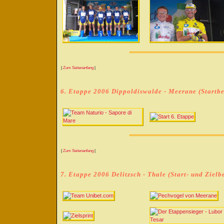
|
Zum Seitenanfang
|
6. Etappe 2006 Dippoldiswalde - Meerane (Startbe
|
Zum Seitenanfang
|
7. Etappe 2006 Delitzsch - Thale (Start- und Zielb