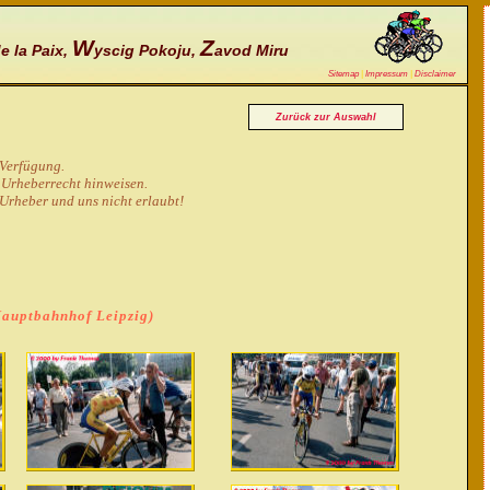
W
Z
e la Paix,
yscig Pokoju,
avod Miru
Sitemap
|
Impressum
|
Disclaimer
Zurück zur Auswahl
 Verfügung.
 Urheberrecht hinweisen.
Urheber und uns nicht erlaubt!
 Hauptbahnhof Leipzig)