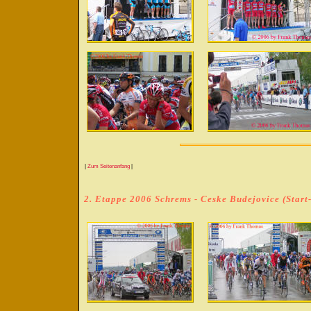
|
Zum Seitenanfang
|
2. Etappe 2006 Schrems - Ceske Budejovice (Start-