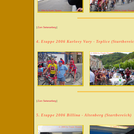
|
Zum Seitenanfang
|
4. Etappe 2006 Karlovy Vary - Teplice (Startberei
|
Zum Seitenanfang
|
5. Etappe 2006 Billina - Altenberg (Startbereich)