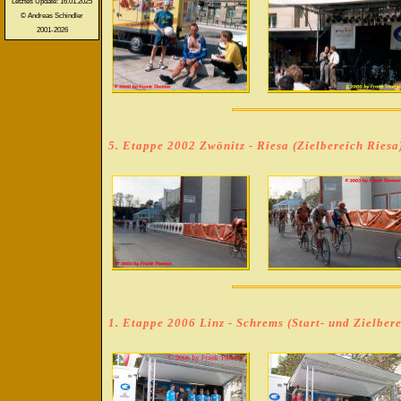
Letztes Update: 16.01.2025
© Andreas Schindler
2001-2026
5. Etappe 2002 Zwönitz - Riesa (Zielbereich Riesa
1. Etappe 2006 Linz - Schrems (Start- und Zielbere