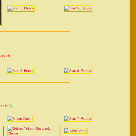
reich)
ereich)