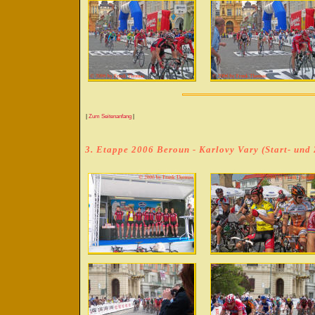
|
Zum Seitenanfang
|
3. Etappe 2006 Beroun - Karlovy Vary (Start- und 