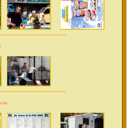
)
ich)