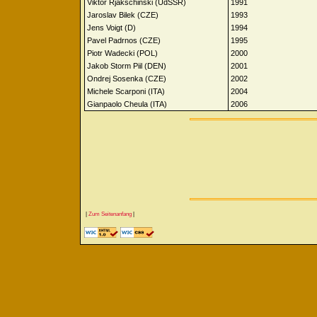
Viktor Rjakschinski (UdSSR)
1991
Jaroslav Bilek (CZE)
1993
Jens Voigt (D)
1994
Pavel Padrnos (CZE)
1995
Piotr Wadecki (POL)
2000
Jakob Storm Piil (DEN)
2001
Ondrej Sosenka (CZE)
2002
Michele Scarponi (ITA)
2004
Gianpaolo Cheula (ITA)
2006
|
Zum Seitenanfang
|