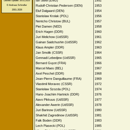
Ian Steel (ENG)
1952
Letztes Update: 16.01.2025
Rudolf-Christian Pedersen (DEN)
1953
© Andreas Schindler
2001-2026
Eluf Dalgaard (DEN)
1954
Stanislaw Krolak (POL)
1956
Nentcho Christow (BUL)
1957
Piet Damen (NED)
1958
Erich Hagen (DDR)
1960
Juri Melichow (UdSSR)
1961
Gainan Saidchushin (UdSSR)
1962
Klaus Ampler (DDR)
1963
Jan Smolik (CSSR)
1964
Gennadi Lebedjew (UdSSR)
1965
Bernard Guyot (FRA)
1966
Marcel Maes (BEL)
1967
Axel Peschel (DDR)
1968
Jean-Pierre Danguillaume (FRA)
1969
Vlastimil Moravec (CSSR)
1972
Stanisław Szozda (POL)
1974
Hans-Joachim Hartnick (DDR)
1976
Aavo Pikkuus (UdSSR)
1977
Alexander Awerin (UdSSR)
1978
Juri Barinow (UdSSR)
1980
Shakhid Zagredinow (UdSSR)
1981
Falk Boden (DDR)
1983
Lech Piasecki (POL)
1985