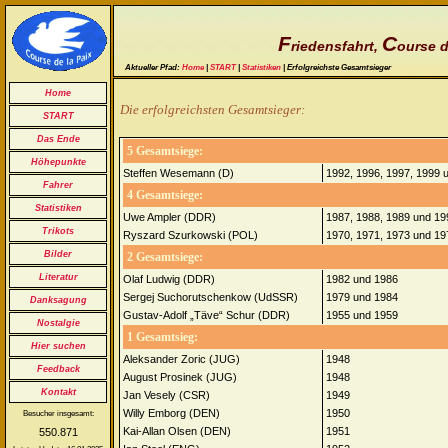
F
C
riedensfahrt,
ourse d
Aktueller Pfad:
Home
|
START
|
Statistiken
| Erfolgreichste Gesamtsieger
Home
Die erfolgreichsten Gesamtsieger:
START
Das Ende
5 Gesamtsiege:
Höhepunkte
Steffen Wesemann (D)
1992, 1996, 1997, 1999 
Fahrer
4 Gesamtsiege:
Statistiken
Uwe Ampler (DDR)
1987, 1988, 1989 und 19
Trikots
Ryszard Szurkowski (POL)
1970, 1971, 1973 und 19
Bilder
2 Gesamtsiege:
Literatur
Olaf Ludwig (DDR)
1982 und 1986
Sergej Suchorutschenkow (UdSSR)
1979 und 1984
Danksagung
Gustav-Adolf „Täve“ Schur (DDR)
1955 und 1959
Nostalgie
1 Gesamtsieg:
Hier suchen
Aleksander Zoric (JUG)
1948
Feedback
August Prosinek (JUG)
1948
Kontakt
Jan Vesely (CSR)
1949
Willy Emborg (DEN)
1950
Besucher insgesamt:
Kai-Allan Olsen (DEN)
1951
550.871