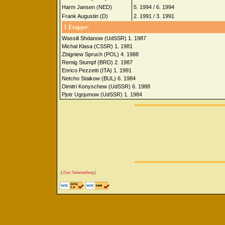
Harm Jansen (NED)
5. 1994 / 6. 1994
Frank Augustin (D)
2. 1991 / 3. 1991
1 Etappe:
Wassili Shdanow (UdSSR) 1. 1987
Michal Klasa (CSSR) 1. 1981
Zbigniew Spruch (POL) 4. 1988
Remig Stumpf (BRD) 2. 1987
Enrico Pezzetti (ITA) 1. 1991
Netcho Staikow (BUL) 6. 1984
Dimitri Konyschew (UdSSR) 6. 1988
Pjotr Ugrjumow (UdSSR) 1. 1984
|
Zum Seitenanfang
|