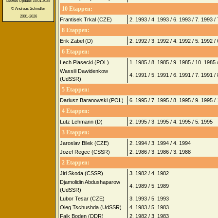
Letztes Update: 16.01.2025
10 Etappen:
© Andreas Schindler
2001-2026
Frantisek Trkal (CZE)
2. 1993 / 4. 1993 / 6. 1993 / 7. 1993 /
8 Etappen:
Erik Zabel (D)
2. 1992 / 3. 1992 / 4. 1992 / 5. 1992 /
6 Etappen:
Lech Piasecki (POL)
1. 1985 / 8. 1985 / 9. 1985 / 10. 1985 
Wassili Dawidenkow
4. 1991 / 5. 1991 / 6. 1991 / 7. 1991 /
(UdSSR)
5 Etappen:
Dariusz Baranowski (POL)
6. 1995 / 7. 1995 / 8. 1995 / 9. 1995 /
4 Etappen:
Lutz Lehmann (D)
2. 1995 / 3. 1995 / 4. 1995 / 5. 1995
3 Etappen:
Jaroslav Bilek (CZE)
2. 1994 / 3. 1994 / 4. 1994
Jozef Regec (CSSR)
2. 1986 / 3. 1986 / 3. 1988
2 Etappen:
Jiri Skoda (CSSR)
3. 1982 / 4. 1982
Djamolidin Abdushaparow
4. 1989 / 5. 1989
(UdSSR)
Lubor Tesar (CZE)
3. 1993 / 5. 1993
Oleg Tschushda (UdSSR)
4. 1983 / 5. 1983
Falk Boden (DDR)
2. 1982 / 3. 1983