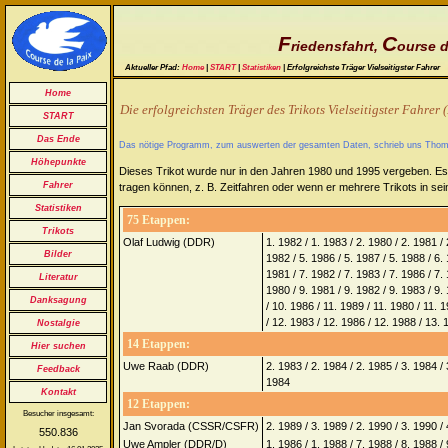
F
C
riedensfahrt,
ourse d
Aktueller Pfad:
Home
|
START
|
Statistiken
| Erfolgreichste Träger Vielseitigster Fahrer
Home
Die erfolgreichsten Träger des Trikots Vielseitigster Fahrer
START
Das Ende
Das nötige Programm, zum auswerten der gesamten Daten, schrieb uns Thomas 
Höhepunkte
Dieses Trikot wurde nur in den Jahren 1980 und 1995 vergeben. Es 
Fahrer
tragen können, z. B. Zeitfahren oder wenn er mehrere Trikots in sei
Statistiken
75 Etappen:
Trikots
Olaf Ludwig (DDR)
1. 1982 / 1. 1983 / 2. 1980 / 2. 1981 / 
Bilder
1982 / 5. 1986 / 5. 1987 / 5. 1988 / 6. 
1981 / 7. 1982 / 7. 1983 / 7. 1986 / 7. 
Literatur
1980 / 9. 1981 / 9. 1982 / 9. 1983 / 9.
Danksagung
/ 10. 1986 / 11. 1989 / 11. 1980 / 11. 
/ 12. 1983 / 12. 1986 / 12. 1988 / 13. 
Nostalgie
14 Etappen:
Hier suchen
Uwe Raab (DDR)
2. 1983 / 2. 1984 / 2. 1985 / 3. 1984 / 
Feedback
1984
Kontakt
12 Etappen:
Besucher insgesamt:
Jan Svorada (CSSR/CSFR)
2. 1989 / 3. 1989 / 2. 1990 / 3. 1990 /
550.836
Uwe Ampler (DDR/D)
1. 1986 / 1. 1988 / 7. 1988 / 8. 1988 /