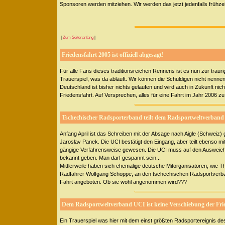
Sponsoren werden mitziehen. Wir werden das jetzt jedenfalls frühze
|
Zum Seitenanfang
|
Friedensfahrt 2005 ist offiziell abgesagt!
Für alle Fans dieses traditionsreichen Rennens ist es nun zur trau
Trauerspiel, was da abläuft. Wir können die Schuldigen nicht nennen
Deutschland ist bisher nichts gelaufen und wird auch in Zukunft nic
Friedensfahrt. Auf Versprechen, alles für eine Fahrt im Jahr 2006 zu
Tschechischer Radsporterband teilt dem Radsportweltverband 
Anfang April ist das Schreiben mit der Absage nach Aigle (Schweiz)
Jaroslav Panek. Die UCI bestätigt den Eingang, aber teilt ebenso mi
gängige Verfahrensweise gewesen. Die UCI muss auf den Ausweichte
bekannt geben. Man darf gespannt sein...
Mittlerweile haben sich ehemalige deutsche Mitorganisatoren, wie
Radfahrer Wolfgang Schoppe, an den tschechischen Radsportverband
Fahrt angeboten. Ob sie wohl angenommen wird???
Dem Radsportweltverband UCI ist keine Verschiebung der Fri
Ein Trauerspiel was hier mit dem einst größten Radsportereignis d