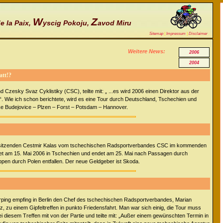
W
Z
e la Paix,
yscig Pokoju,
avod Miru
Sitemap
|
Impressum
|
Disclaimer
Weitere News:
2006
2004
att!?
zesky Svaz Cyklistiky (CSC), teilte mit: „ ...es wird 2006 einen Direktor aus der
“. Wie ich schon berichtete, wird es eine Tour durch Deutschland, Tschechien und
ke Budejovice – Plzen – Forst – Potsdam – Hannover.
Vorsitzenden Cestmir Kalas vom tschechischen Radsportverbandes CSC im kommenden
artet am 15. Mai 2006 in Tschechien und endet am 25. Mai nach Passagen durch
ppen durch Polen entfallen. Der neue Geldgeber ist Skoda.
rping empfing in Berlin den Chef des tschechischen Radsportverbandes, Marian
, zu einem Gipfeltreffen in punkto Friedensfahrt. Man war sich einig, die Tour muss
 diesem Treffen mit von der Partie und teilte mit: „Außer einem gewünschten Termin in