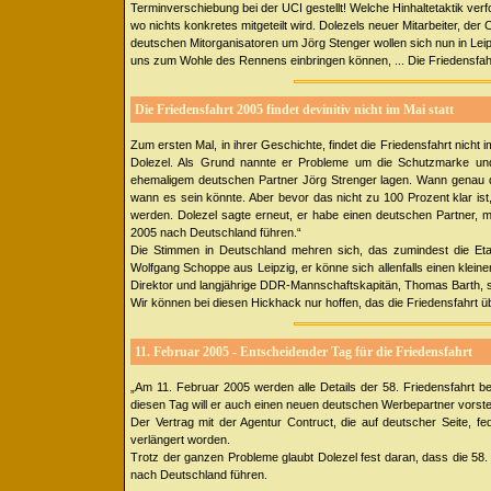
Terminverschiebung bei der UCI gestellt! Welche Hinhaltetaktik ver
wo nichts konkretes mitgeteilt wird. Dolezels neuer Mitarbeiter, der C
deutschen Mitorganisatoren um Jörg Stenger wollen sich nun in Leipz
uns zum Wohle des Rennens einbringen können, ... Die Friedensfah
Die Friedensfahrt 2005 findet devinitiv nicht im Mai statt
Zum ersten Mal, in ihrer Geschichte, findet die Friedensfahrt nicht
Dolezel. Als Grund nannte er Probleme um die Schutzmarke un
ehemaligem deutschen Partner Jörg Strenger lagen. Wann genau die
wann es sein könnte. Aber bevor das nicht zu 100 Prozent klar i
werden. Dolezel sagte erneut, er habe einen deutschen Partner, mit
2005 nach Deutschland führen.“
Die Stimmen in Deutschland mehren sich, das zumindest die Eta
Wolfgang Schoppe aus Leipzig, er könne sich allenfalls einen klein
Direktor und langjährige DDR-Mannschaftskapitän, Thomas Barth, si
Wir können bei diesen Hickhack nur hoffen, das die Friedensfahrt ü
11. Februar 2005 - Entscheidender Tag für die Friedensfahrt
„Am 11. Februar 2005 werden alle Details der 58. Friedensfahrt 
diesen Tag will er auch einen neuen deutschen Werbepartner vorste
Der Vertrag mit der Agentur Contruct, die auf deutscher Seite, fe
verlängert worden.
Trotz der ganzen Probleme glaubt Dolezel fest daran, dass die 58. A
nach Deutschland führen.