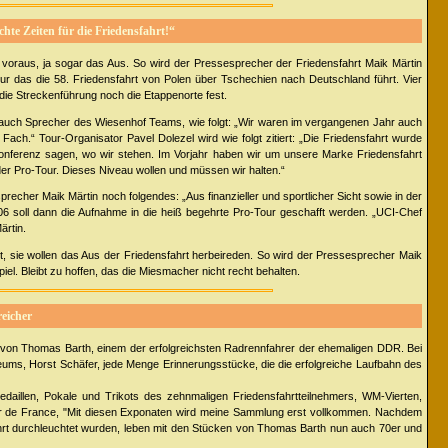
chte Zeiten für die Friedensfahrt!“
 voraus, ja sogar das Aus. So wird der Pressesprecher der Friedensfahrt Maik Märtin
t nur das die 58. Friedensfahrt von Polen über Tschechien nach Deutschland führt. Vier
ie Streckenführung noch die Etappenorte fest.
 auch Sprecher des Wiesenhof Teams, wie folgt: „Wir waren im vergangenen Jahr auch
Fach.“ Tour-Organisator Pavel Dolezel wird wie folgt zitiert: „Die Friedensfahrt wurde
onferenz sagen, wo wir stehen. Im Vorjahr haben wir um unsere Marke Friedensfahrt
 der Pro-Tour. Dieses Niveau wollen und müssen wir halten.“
echer Maik Märtin noch folgendes: „Aus finanzieller und sportlicher Sicht sowie in der
06 soll dann die Aufnahme in die heiß begehrte Pro-Tour geschafft werden. „UCI-Chef
ärtin.
t, sie wollen das Aus der Friedensfahrt herbeireden. So wird der Pressesprecher Maik
piel. Bleibt zu hoffen, das die Miesmacher nicht recht behalten.
eicher
on Thomas Barth, einem der erfolgreichsten Radrennfahrer der ehemaligen DDR. Bei
ums, Horst Schäfer, jede Menge Erinnerungsstücke, die die erfolgreiche Laufbahn des
aillen, Pokale und Trikots des zehnmaligen Friedensfahrtteilnehmers, WM-Vierten,
our de France, "Mit diesen Exponaten wird meine Sammlung erst vollkommen. Nachdem
ahrt durchleuchtet wurden, leben mit den Stücken von Thomas Barth nun auch 70er und