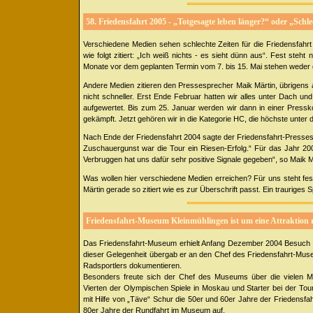
58. Friedensfahrt 2005 - „Totgesagte leben länger?“ oder „Schle
Verschiedene Medien sehen schlechte Zeiten für die Friedensfahrt
wie folgt zitiert: „Ich weiß nichts - es sieht dünn aus“. Fest steh
Monate vor dem geplanten Termin vom 7. bis 15. Mai stehen weder d
Andere Medien zitieren den Pressesprecher Maik Märtin, übrigens
nicht schneller. Erst Ende Februar hatten wir alles unter Dach und 
aufgewertet. Bis zum 25. Januar werden wir dann in einer Pressk
gekämpft. Jetzt gehören wir in die Kategorie HC, die höchste unter
Nach Ende der Friedensfahrt 2004 sagte der Friedensfahrt-Pressespr
Zuschauergunst war die Tour ein Riesen-Erfolg.“ Für das Jahr 20
Verbruggen hat uns dafür sehr positive Signale gegeben“, so Maik M
Was wollen hier verschiedene Medien erreichen? Für uns steht fes
Märtin gerade so zitiert wie es zur Überschrift passt. Ein trauriges S
Friedensfahrt-Museum Kleinmühlingen ist um eine Attraktion r
Das Friedensfahrt-Museum erhielt Anfang Dezember 2004 Besuch v
dieser Gelegenheit übergab er an den Chef des Friedensfahrt-Muse
Radsportlers dokumentieren.
Besonders freute sich der Chef des Museums über die vielen Med
Vierten der Olympischen Spiele in Moskau und Starter bei der T
mit Hilfe von „Täve“ Schur die 50er und 60er Jahre der Friedensf
80er Jahre der Rundfahrt im Museum auf.