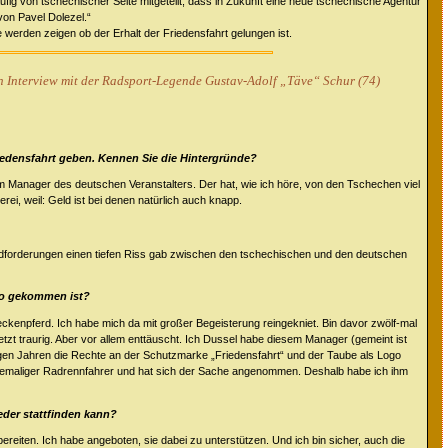
ufig von tschechischer Seite mitgeteilt, dass in Zukunft eine neue tschechische Agentur
von Pavel Dolezel.“
werden zeigen ob der Erhalt der Friedensfahrt gelungen ist.
ein Interview mit der Radsport-Legende Gustav-Adolf „Täve“ Schur (74)
riedensfahrt geben. Kennen Sie die Hintergründe?
 Manager des deutschen Veranstalters. Der hat, wie ich höre, von den Tschechen viel
rei, weil: Geld ist bei denen natürlich auch knapp.
dforderungen einen tiefen Riss gab zwischen den tschechischen und den deutschen
s so gekommen ist?
eckenpferd. Ich habe mich da mit großer Begeisterung reingekniet. Bin davor zwölf-mal
etzt traurig. Aber vor allem enttäuscht. Ich Dussel habe diesem Manager (gemeint ist
igen Jahren die Rechte an der Schutzmarke „Friedensfahrt“ und der Taube als Logo
 ehemaliger Radrennfahrer und hat sich der Sache angenommen. Deshalb habe ich ihm
eder stattfinden kann?
ereiten. Ich habe angeboten, sie dabei zu unterstützen. Und ich bin sicher, auch die