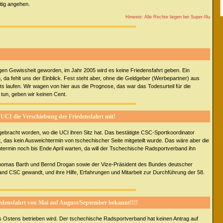
itig angehen.
Hinweis: Alle Rechte liegen bei Super-Illu
rigen Gewissheit geworden, im Jahr 2005 wird es keine Friedensfahrt geben. Ein
, da fehlt uns der Einblick. Fest steht aber, ohne die Geldgeber (Werbepartner) aus
hts laufen. Wir wagen von hier aus die Prognose, das war das Todesurteil für die
 tun, geben wir keinen Cent.
UCI die Verschiebung der Friedensfahrt mit!
 gebracht worden, wo die UCI ihren Sitz hat. Das bestätigte CSC-Sportkoordinator
t, das kein Ausweichtermin von tschechischer Seite mitgeteilt wurde. Das wäre aber die
rmin noch bis Ende April warten, da will der Tschechische Radsportverband ihn
 Thomas Barth und Bernd Drogan sowie der Vize-Präsident des Bundes deutscher
 CSC gewandt, und ihre Hilfe, Erfahrungen und Mitarbeit zur Durchführung der 58.
edensfahrt von Mai auf August/September bekannt!!!!
es Ostens betrieben wird. Der tschechische Radsportverband hat keinen Antrag auf