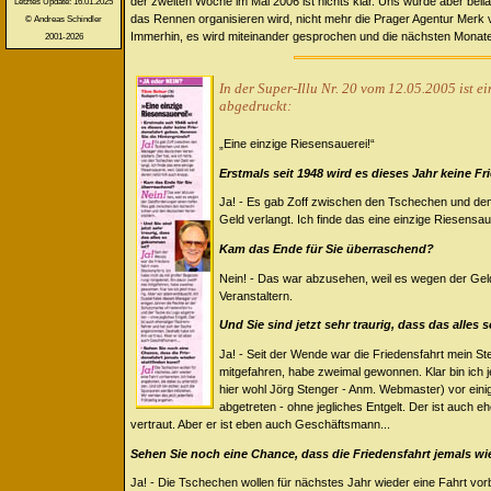
der zweiten Woche im Mai 2006 ist nichts klar. Uns wurde aber beilä
Letztes Update: 16.01.2025
das Rennen organisieren wird, nicht mehr die Prager Agentur Merk 
© Andreas Schindler
Immerhin, es wird miteinander gesprochen und die nächsten Monate 
2001-2026
In der Super-Illu Nr. 20 vom 12.05.2005 ist 
abgedruckt:
„Eine einzige Riesensauerei!“
Erstmals seit 1948 wird es dieses Jahr keine F
Ja! - Es gab Zoff zwischen den Tschechen und dem
Geld verlangt. Ich finde das eine einzige Riesensaue
Kam das Ende für Sie überraschend?
Nein! - Das war abzusehen, weil es wegen der Gel
Veranstaltern.
Und Sie sind jetzt sehr traurig, dass das alle
Ja! - Seit der Wende war die Friedensfahrt mein St
mitgefahren, habe zweimal gewonnen. Klar bin ich j
hier wohl Jörg Stenger - Anm. Webmaster) vor ein
abgetreten - ohne jegliches Entgelt. Der ist auch
vertraut. Aber er ist eben auch Geschäftsmann...
Sehen Sie noch eine Chance, dass die Friedensfahrt jemals wi
Ja! - Die Tschechen wollen für nächstes Jahr wieder eine Fahrt vorb