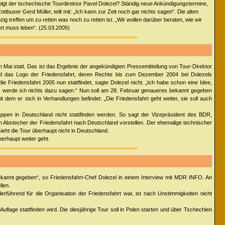
folgt der tschechische Tourdirektor Pavel Dolezel? Ständig neue Ankündigungstermine,
ottbuser Gerd Müller, teilt mit: „Ich kann zur Zeit noch gar nichts sagen“. Die alten
ig treffen um zu retten was noch zu retten ist: „Wir wollen darüber beraten, wie wir
rt muss leben“. (25.03.2005)
 im Mai statt. Das ist das Ergebnis der angekündigten Pressemitteilung von Tour-Direktor
d das Logo der Friedensfahrt, deren Rechte bis zum Dezember 2004 bei Dolezels
 Friedensfahrt 2005 nun stattfindet, sagte Dolezel nicht. „Ich habe schon eine Idee,
st, werde ich nichts dazu sagen.“ Nun soll am 28. Februar genaueres bekannt gegeben
 dem er sich in Verhandlungen befindet: „Die Friedensfahrt geht weiter, sie soll auch
ppen in Deutschland nicht stattfinden werden. So sagt der Vizepräsident des BDR,
en Abstecher der Friedensfahrt nach Deutschland vorstellen. Der ehemalige technischer
eht die Tour überhaupt nicht in Deutschland.
berhaupt weiter geht.
bekannt gegeben“, so Friedensfahrt-Chef Dolezel in einem Interview mit MDR INFO. An
llen.
derführend für die Organisation der Friedensfahrt war, ist nach Unstimmigkeiten nicht
uflage stattfinden wird. Die diesjährige Tour soll in Polen starten und über Tschechien