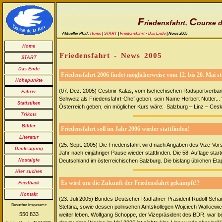
F
C
riedensfahrt,
ourse d
Aktueller Pfad:
Home
|
START
|
Friedensfahrt - Das Ende
| News 2005
Home
Friedensfahrt - News 2005
START
Das Ende
Friedensfahrt 2006 findet möglicherweise vom 12. bis 20. Mai st
Höhepunkte
(07. Dez. 2005) Cestmir Kalas, vom tschechischen Radsportverband C
Fahrer
Schweiz als Friedensfahrt-Chef geben, sein Name Herbert Notter... 
Statistiken
Österreich geben, ein möglicher Kurs wäre: Salzburg – Linz – Ces
Trikots
Bilder
Friedensfahrt soll im Jahr 2006 wieder stattfinden!
Literatur
(25. Sept. 2005) Die Friedensfahrt wird nach Angaben des Vize-
Danksagung
Jahr nach einjähriger Pause wieder stattfinden. Die 58. Auflage st
Nostalgie
Deutschland im österreichischen Salzburg. Die bislang üblichen Eta
Hier suchen
Es wird um die Zukunft der Friedensfahrt gekämpft!?
Feedback
Kontakt
(23. Juli 2005) Bundes Deutscher Radfahrer-Präsident Rudolf Scha
Besucher insgesamt:
Stettina, sowie dessen polnischen Amtskollegen Wojciech Walkiewicz
550.833
weiter leben. Wolfgang Schoppe, der Vizepräsident des BDR, war bei