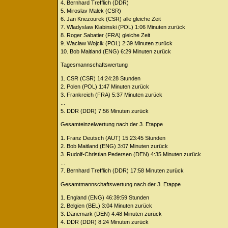
4. Bernhard Trefflich (DDR)
5. Miroslav Malek (CSR)
6. Jan Knezourek (CSR) alle gleiche Zeit
7. Wladyslaw Klabinski (POL) 1:06 Minuten zurück
8. Roger Sabatier (FRA) gleiche Zeit
9. Waclaw Wojcik (POL) 2:39 Minuten zurück
10. Bob Maitland (ENG) 6:29 Minuten zurück
Tagesmannschaftswertung
1. CSR (CSR) 14:24:28 Stunden
2. Polen (POL) 1:47 Minuten zurück
3. Frankreich (FRA) 5:37 Minuten zurück
...
5. DDR (DDR) 7:56 Minuten zurück
Gesamteinzelwertung nach der 3. Etappe
1. Franz Deutsch (AUT) 15:23:45 Stunden
2. Bob Maitland (ENG) 3:07 Minuten zurück
3. Rudolf-Christian Pedersen (DEN) 4:35 Minuten zurück
...
7. Bernhard Trefflich (DDR) 17:58 Minuten zurück
Gesamtmannschaftswertung nach der 3. Etappe
1. England (ENG) 46:39:59 Stunden
2. Belgien (BEL) 3:04 Minuten zurück
3. Dänemark (DEN) 4:48 Minuten zurück
4. DDR (DDR) 8:24 Minuten zurück