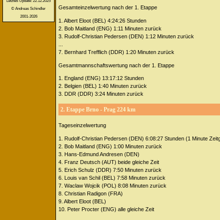
Letztes Update: 22.12.2025
Gesamteinzelwertung nach der 1. Etappe
© Andreas Schindler
2001-2026
1. Albert Eloot (BEL) 4:24:26 Stunden
2. Bob Maitland (ENG) 1:11 Minuten zurück
3. Rudolf-Christian Pedersen (DEN) 1:12 Minuten zurück
...
7. Bernhard Trefflich (DDR) 1:20 Minuten zurück
Gesamtmannschaftswertung nach der 1. Etappe
1. England (ENG) 13:17:12 Stunden
2. Belgien (BEL) 1:40 Minuten zurück
3. DDR (DDR) 3:24 Minuten zurück
2. Etappe Brno - Prag 224 km
Tageseinzelwertung
1. Rudolf-Christian Pedersen (DEN) 6:08:27 Stunden (1 Minute Zeitg
2. Bob Maitland (ENG) 1:00 Minuten zurück
3. Hans-Edmund Andresen (DEN)
4. Franz Deutsch (AUT) beide gleiche Zeit
5. Erich Schulz (DDR) 7:50 Minuten zurück
6. Louis van Schil (BEL) 7:58 Minuten zurück
7. Waclaw Wojcik (POL) 8:08 Minuten zurück
8. Christian Radigon (FRA)
9. Albert Eloot (BEL)
10. Peter Procter (ENG) alle gleiche Zeit