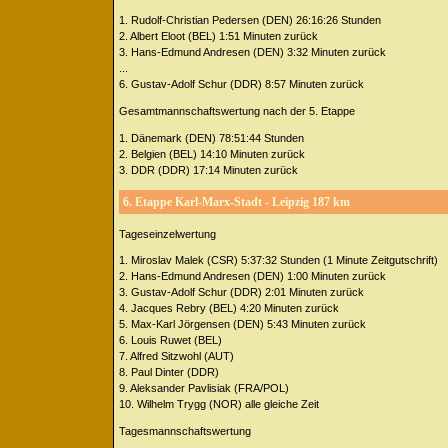
1. Rudolf-Christian Pedersen (DEN) 26:16:26 Stunden
2. Albert Eloot (BEL) 1:51 Minuten zurück
3. Hans-Edmund Andresen (DEN) 3:32 Minuten zurück
...
6. Gustav-Adolf Schur (DDR) 8:57 Minuten zurück
Gesamtmannschaftswertung nach der 5. Etappe
1. Dänemark (DEN) 78:51:44 Stunden
2. Belgien (BEL) 14:10 Minuten zurück
3. DDR (DDR) 17:14 Minuten zurück
6. Etappe Karl-Marx-Stadt - Leipzig 187 km
Tageseinzelwertung
1. Miroslav Malek (CSR) 5:37:32 Stunden (1 Minute Zeitgutschrift)
2. Hans-Edmund Andresen (DEN) 1:00 Minuten zurück
3. Gustav-Adolf Schur (DDR) 2:01 Minuten zurück
4. Jacques Rebry (BEL) 4:20 Minuten zurück
5. Max-Karl Jörgensen (DEN) 5:43 Minuten zurück
6. Louis Ruwet (BEL)
7. Alfred Sitzwohl (AUT)
8. Paul Dinter (DDR)
9. Aleksander Pavlisiak (FRA/POL)
10. Wilhelm Trygg (NOR) alle gleiche Zeit
Tagesmannschaftswertung