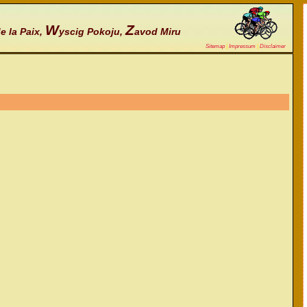
W
Z
e la Paix,
yscig Pokoju,
avod Miru
Sitemap
|
Impressum
|
Disclaimer