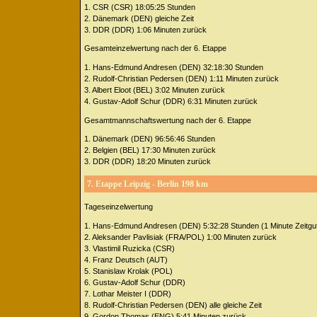
1. CSR (CSR) 18:05:25 Stunden
2. Dänemark (DEN) gleiche Zeit
3. DDR (DDR) 1:06 Minuten zurück
Gesamteinzelwertung nach der 6. Etappe
1. Hans-Edmund Andresen (DEN) 32:18:30 Stunden
2. Rudolf-Christian Pedersen (DEN) 1:11 Minuten zurück
3. Albert Eloot (BEL) 3:02 Minuten zurück
4. Gustav-Adolf Schur (DDR) 6:31 Minuten zurück
Gesamtmannschaftswertung nach der 6. Etappe
1. Dänemark (DEN) 96:56:46 Stunden
2. Belgien (BEL) 17:30 Minuten zurück
3. DDR (DDR) 18:20 Minuten zurück
7. Etappe Leipzig - Berlin 198 km
Tageseinzelwertung
1. Hans-Edmund Andresen (DEN) 5:32:28 Stunden (1 Minute Zeitgut
2. Aleksander Pavlisiak (FRA/POL) 1:00 Minuten zurück
3. Vlastimil Ruzicka (CSR)
4. Franz Deutsch (AUT)
5. Stanislaw Krolak (POL)
6. Gustav-Adolf Schur (DDR)
7. Lothar Meister I (DDR)
8. Rudolf-Christian Pedersen (DEN) alle gleiche Zeit
9. Gordon Thomas (ENG) 5:41 Minuten zurück