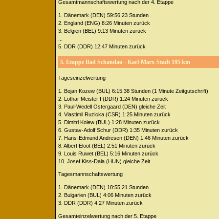
Gesamtmannschaftswertung nach der 4. Etappe
1. Dänemark (DEN) 59:56:23 Stunden
2. England (ENG) 8:26 Minuten zurück
3. Belgien (BEL) 9:13 Minuten zurück
...
5. DDR (DDR) 12:47 Minuten zurück
5. Etappe Bad Schandau - Karl-Marx-Stadt 195 km
Tageseinzelwertung
1. Bojan Kozew (BUL) 6:15:38 Stunden (1 Minute Zeitgutschrift)
2. Lothar Meister I (DDR) 1:24 Minuten zurück
3. Paul-Wedell Östergaard (DEN) gleiche Zeit
4. Vlastimil Ruzicka (CSR) 1:25 Minuten zurück
5. Dimitri Kolew (BUL) 1:28 Minuten zurück
6. Gustav-Adolf Schur (DDR) 1:35 Minuten zurück
7. Hans-Edmund Andresen (DEN) 1:46 Minuten zurück
8. Albert Eloot (BEL) 2:51 Minuten zurück
9. Louis Ruwet (BEL) 5:16 Minuten zurück
10. Josef Kiss-Dala (HUN) gleiche Zeit
Tagesmannschaftswertung
1. Dänemark (DEN) 18:55:21 Stunden
2. Bulgarien (BUL) 4:06 Minuten zurück
3. DDR (DDR) 4:27 Minuten zurück
Gesamteinzelwertung nach der 5. Etappe