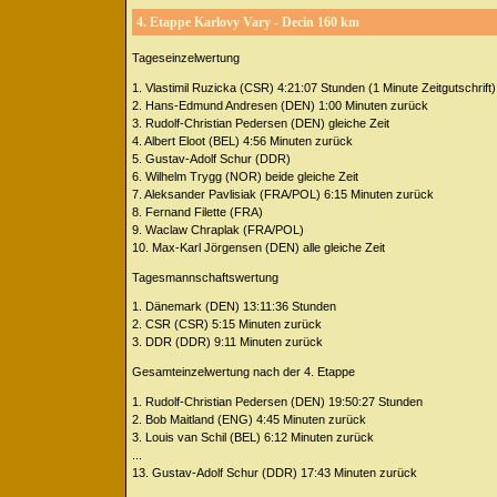
4. Etappe Karlovy Vary - Decin 160 km
Tageseinzelwertung
1. Vlastimil Ruzicka (CSR) 4:21:07 Stunden (1 Minute Zeitgutschrift)
2. Hans-Edmund Andresen (DEN) 1:00 Minuten zurück
3. Rudolf-Christian Pedersen (DEN) gleiche Zeit
4. Albert Eloot (BEL) 4:56 Minuten zurück
5. Gustav-Adolf Schur (DDR)
6. Wilhelm Trygg (NOR) beide gleiche Zeit
7. Aleksander Pavlisiak (FRA/POL) 6:15 Minuten zurück
8. Fernand Filette (FRA)
9. Waclaw Chraplak (FRA/POL)
10. Max-Karl Jörgensen (DEN) alle gleiche Zeit
Tagesmannschaftswertung
1. Dänemark (DEN) 13:11:36 Stunden
2. CSR (CSR) 5:15 Minuten zurück
3. DDR (DDR) 9:11 Minuten zurück
Gesamteinzelwertung nach der 4. Etappe
1. Rudolf-Christian Pedersen (DEN) 19:50:27 Stunden
2. Bob Maitland (ENG) 4:45 Minuten zurück
3. Louis van Schil (BEL) 6:12 Minuten zurück
...
13. Gustav-Adolf Schur (DDR) 17:43 Minuten zurück