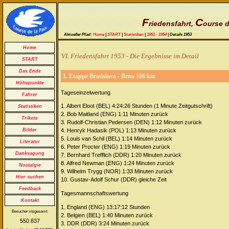
F
C
riedensfahrt,
ourse d
Aktueller Pfad:
Home
|
START
|
Statistiken
|
1951 - 1954
| Details 1953
Home
VI. Friedensfahrt 1953 - Die Ergebnisse im Detail
START
Das Ende
1. Etappe Bratislava - Brno 166 km
Höhepunkte
Tageseinzelwertung
Fahrer
1. Albert Eloot (BEL) 4:24:26 Stunden (1 Minute Zeitgutschrift)
Statistiken
2. Bob Maitland (ENG) 1:11 Minuten zurück
Trikots
3. Rudolf-Christian Pedersen (DEN) 1:12 Minuten zurück
Bilder
4. Henryk Hadasik (POL) 1:13 Minuten zurück
5. Louis van Schil (BEL) 1:14 Minuten zurück
Literatur
6. Peter Procter (ENG) 1:19 Minuten zurück
Danksagung
7. Bernhard Trefflich (DDR) 1:20 Minuten zurück
8. Alfred Newman (ENG) 1:24 Minuten zurück
Nostalgie
9. Wilhelm Trygg (NOR) 1:33 Minuten zurück
Hier suchen
10. Gustav-Adolf Schur (DDR) gleiche Zeit
Feedback
Tagesmannschaftswertung
Kontakt
1. England (ENG) 13:17:12 Stunden
Besucher insgesamt:
2. Belgien (BEL) 1:40 Minuten zurück
550.837
3. DDR (DDR) 3:24 Minuten zurück