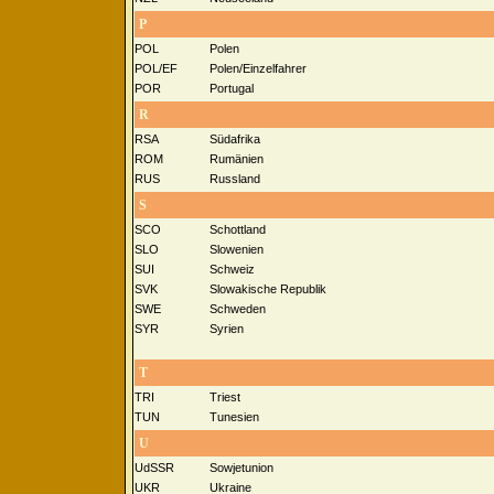
P
POL
Polen
POL/EF
Polen/Einzelfahrer
POR
Portugal
R
RSA
Südafrika
ROM
Rumänien
RUS
Russland
S
SCO
Schottland
SLO
Slowenien
SUI
Schweiz
SVK
Slowakische Republik
SWE
Schweden
SYR
Syrien
T
TRI
Triest
TUN
Tunesien
U
UdSSR
Sowjetunion
UKR
Ukraine