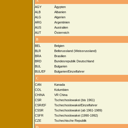
A
AGY
Ägypten
ALB
Albanien
ALG
Algerien
ARG
Argentinien
AUS
Australien
AUT
Österreich
B
BEL
Belgien
BLR
Bellorussland (Weissrussland)
BRA
Brasilien
BRD
Bundesrepublik Deutschland
BUL
Bulgarien
BUL/EF
Bulgarien/Einzelfahrer
C
CAN
Kanada
COL
Kolumbien
CHINA
VR China
CSR
Tschechoslowakei (bis 1961)
CSR/EF
Tschechoslowakei/Einzelfahrer
CSSR
Tschechoslowakei (ab 1961-1989)
CSFR
Tschechoslowakei (1990-1992)
CZE
Tschechische Republik
D