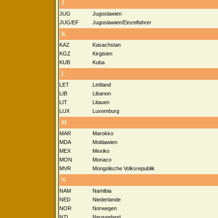
J
JUG
Jugoslawien
JUG/EF
Jugoslawien/Einzelfahrer
K
KAZ
Kasachstan
KGZ
Kirgisien
KUB
Kuba
L
LET
Lettland
LIB
Libanon
LIT
Litauen
LUX
Luxemburg
M
MAR
Marokko
MDA
Moldawien
MEX
Mexiko
MON
Monaco
MVR
Mongolische Volksrepublik
N
NAM
Namibia
NED
Niederlande
NOR
Norwegen
NZL
Neuseeland