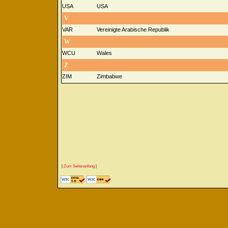
USA
USA
V
VAR
Vereinigte Arabische Republik
W
WCU
Wales
Z
ZIM
Zimbabwe
|
Zum Seitenanfang
|