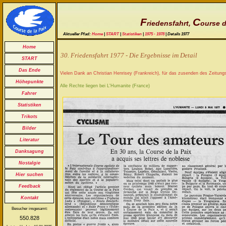
F
C
riedensfahrt,
ourse d
Aktueller Pfad:
Home
|
START
|
Statistiken
|
1975 - 1978
| Details 1977
Home
30. Friedensfahrt 1977 - Die Ergebnisse im Detail
START
Das Ende
Vielen Dank an Christian Henrisey (Frankreich), für das zusenden des Zeitungs
Höhepunkte
Alle Rechte liegen bei L'Humanite (France)
Fahrer
Statistiken
Trikots
Bilder
Literatur
Danksagung
Nostalgie
Hier suchen
Feedback
Kontakt
Besucher insgesamt:
550.828