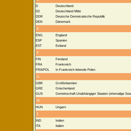
D
Deutschland
D2
Deutschland Mitte
DDR
Deutsche Demokratische Republik
DEN
Dänemark
E
ENG
England
ESP
Spanien
EST
Estland
F
FIN
Finnland
FRA
Frankreich
FRA/POL
In Frankreich lebende Polen
G
GBR
Großbritannien
GRE
Griechenland
GUS
Gemeinschaft Unabhängiger Staaten (ehemalige Sowj
H
HUN
Ungarn
I
IND
Indien
ITA
Italien