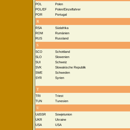
POL
Polen
POL/EF
Polen/Einzelfahrer
POR
Portugal
R
RSA
Südafrika
ROM
Rumänien
RUS
Russland
S
SCO
Schottland
SLO
Slowenien
SUI
Schweiz
SVK
Slowakische Republik
SWE
Schweden
SYR
Syrien
T
TRI
Triest
TUN
Tunesien
U
UdSSR
Sowjetunion
UKR
Ukraine
USA
USA