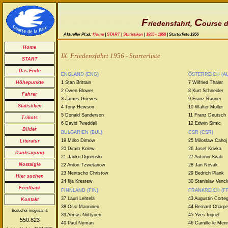
F
C
riedensfahrt,
ourse d
Aktueller Pfad:
Home
|
START
|
Statistiken
|
1955 - 1958
| Starterliste 1956
Home
IX. Friedensfahrt 1956 - Starterliste
START
Das Ende
ENGLAND (ENG)
ÖSTERREICH (A
1 Stan Brittain
7 Wilfried Thaler
Höhepunkte
2 Owen Blower
8 Kurt Schneider
Fahrer
3 James Grieves
9 Franz Rauner
Statistiken
4 Tony Hewson
10 Walter Müller
5 Donald Sanderson
11 Franz Deutsch
Trikots
6 David Tweddell
12 Edwin Simic
Bilder
BULGARIEN (BUL)
CSR (CSR)
19 Milko Dimow
25 Miloslaw Cahoj
Literatur
20 Dimitr Kolew
26 Josef Krivka
Danksagung
21 Janko Ognenski
27 Antonin Svab
Nostalgie
22 Anton Tzwetanow
28 Jan Novak
23 Nentscho Christow
29 Bedrich Plank
Hier suchen
24 Ilja Krestew
30 Stanislav Venc
Feedback
FINNLAND (FIN)
FRANKREICH (F
37 Lauri Lehtelä
43 Augustin Corteg
Kontakt
38 Ossi Manninen
44 Bernard Charpe
Besucher insgesamt:
39 Armas Niittynen
45 Yves Inquel
550.823
40 Paul Nyman
46 Camille le Men