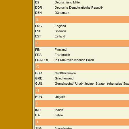
D2
Deutschland Mitte
DDR
Deutsche Demokratische Republik
DEN
Dänemark
E
ENG
England
ESP
Spanien
EST
Estland
F
FIN
Finnland
FRA
Frankreich
FRA/POL
In Frankreich lebende Polen
G
GBR
Großbritannien
GRE
Griechenland
GUS
Gemeinschaft Unabhängiger Staaten (ehemalige Sowj
H
HUN
Ungarn
I
IND
Indien
ITA
Italien
J
JUG
Jugoslawien