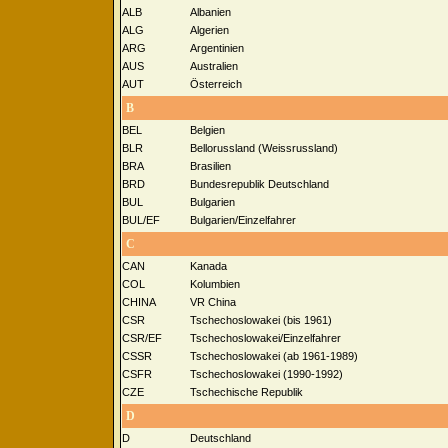
ALB
Albanien
ALG
Algerien
ARG
Argentinien
AUS
Australien
AUT
Österreich
B
BEL
Belgien
BLR
Bellorussland (Weissrussland)
BRA
Brasilien
BRD
Bundesrepublik Deutschland
BUL
Bulgarien
BUL/EF
Bulgarien/Einzelfahrer
C
CAN
Kanada
COL
Kolumbien
CHINA
VR China
CSR
Tschechoslowakei (bis 1961)
CSR/EF
Tschechoslowakei/Einzelfahrer
CSSR
Tschechoslowakei (ab 1961-1989)
CSFR
Tschechoslowakei (1990-1992)
CZE
Tschechische Republik
D
D
Deutschland