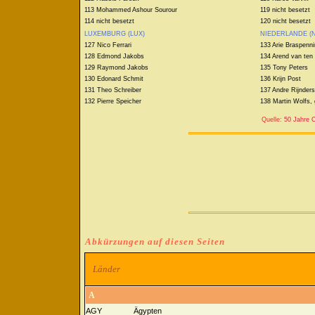
113 Mohammed Ashour Sourour
119 nicht besetzt
114 nicht besetzt
120 nicht besetzt
LUXEMBURG (LUX)
NIEDERLANDE (
127 Nico Ferrari
133 Arie Braspenn
128 Edmond Jakobs
134 Arend van ten
129 Raymond Jakobs
135 Tony Peters
130 Edonard Schmit
136 Krijn Post
131 Theo Schreiber
137 Andre Rijnders
132 Pierre Speicher
138 Martin Wolfs, 
Quelle:
50 Jahre C
Abkürzungen auf diesen Seiten
Länder
A
AGY
Ägypten