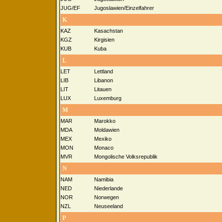
JUG/EF
Jugoslawien/Einzelfahrer
K
KAZ
Kasachstan
KGZ
Kirgisien
KUB
Kuba
L
LET
Lettland
LIB
Libanon
LIT
Litauen
LUX
Luxemburg
M
MAR
Marokko
MDA
Moldawien
MEX
Mexiko
MON
Monaco
MVR
Mongolische Volksrepublik
N
NAM
Namibia
NED
Niederlande
NOR
Norwegen
NZL
Neuseeland
P