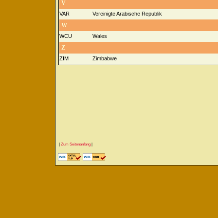
V
VAR
Vereinigte Arabische Republik
W
WCU
Wales
Z
ZIM
Zimbabwe
|
Zum Seitenanfang
|