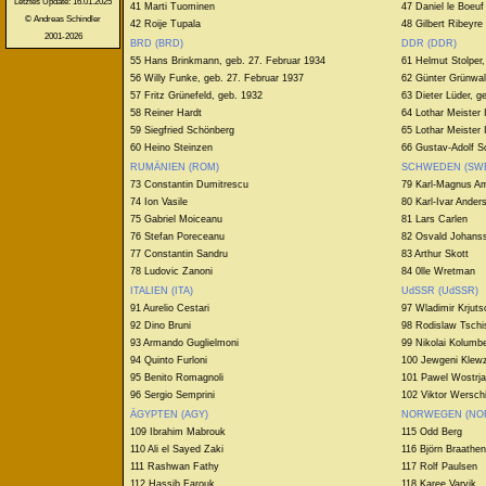
Letztes Update: 16.01.2025
41 Marti Tuominen
47 Daniel le Boeuf
© Andreas Schindler
42 Roije Tupala
48 Gilbert Ribeyre
2001-2026
BRD (BRD)
DDR (DDR)
55 Hans Brinkmann, geb. 27. Februar 1934
61 Helmut Stolper,
56 Willy Funke, geb. 27. Februar 1937
62 Günter Grünwal
57 Fritz Grünefeld, geb. 1932
63 Dieter Lüder, g
58 Reiner Hardt
64 Lothar Meister 
59 Siegfried Schönberg
65 Lothar Meister I
60 Heino Steinzen
66 Gustav-Adolf S
RUMÄNIEN (ROM)
SCHWEDEN (SW
73 Constantin Dumitrescu
79 Karl-Magnus Am
74 Ion Vasile
80 Karl-Ivar Ander
75 Gabriel Moiceanu
81 Lars Carlen
76 Stefan Poreceanu
82 Osvald Johans
77 Constantin Sandru
83 Arthur Skott
78 Ludovic Zanoni
84 0lle Wretman
ITALIEN (ITA)
UdSSR (UdSSR)
91 Aurelio Cestari
97 Wladimir Krjut
92 Dino Bruni
98 Rodislaw Tschi
93 Armando Guglielmoni
99 Nikolai Kolumb
94 Quinto Furloni
100 Jewgeni Klew
95 Benito Romagnoli
101 Pawel Wostrj
96 Sergio Semprini
102 Viktor Werschi
ÄGYPTEN (AGY)
NORWEGEN (NO
109 Ibrahim Mabrouk
115 Odd Berg
110 Ali el Sayed Zaki
116 Björn Braathen
111 Rashwan Fathy
117 Rolf Paulsen
112 Hassib Farouk
118 Karee Varvik