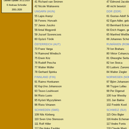
Letztes Update: 16.12.2025
41 Richard van Smirren
47 Edmond Jacob
© Andreas Schindler
42 Nicole Walravens
48 nicht besetzt
2001-2026
UNGARN (HUN)
DDR (DDR)
55 Lajos Aranyi
61 Gustav-Adolf S
56 Ferenc Horvath
62 Egon Adler, geb
57 Janos Juszko
63 Bernhard Eckst
58 Antal Megyerdi
64 Erich Hagen, g
59 Jozsef Szerencses
65 Manfred Weißle
60 Gyözö Török
66 Johannes Schobe
ÖSTERREICH (AUT)
RUMÄNIEN (ROM
73 Franz Varga
79 Ion Braharu
74 Raimond Windisch
80 Viktor Cohanci
75 Erwin Kriz
81 Gheorghe Serb
76 Rudolf Pescha
82 Ion Stoica
77 Walter Müller
83 Ludovic Zanon
78 Gerhard Spinka
84 Walter Ziegler
FINNLAND (FIN)
NORWEGEN (NO
91 Raimo Honkanen
97 Björn Johansen
92 Kaj-Uno Johansson
98 Trygve Lullau
93 Teuvo Louhivuori
99 Per Digerud
94 Risto Luoto
100 Ivar Westby
95 Kyösti Myyryläinen
101 Jan Bakke
96 Risto Virtanen
102 Fredrik Kveil
SCHWEDEN (SWE)
SCHWEIZ (SUI)
109 Nils Körberg
115 Otto Bigler
110 Sven Uno Stensson
116 Andre Echenar
111 Rolf Hiller
117 Andre Fortis
112 Per Anke Fauhler
118 Claude Marti