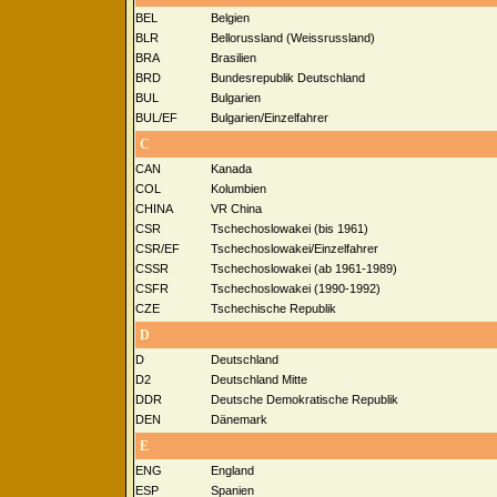
BEL
Belgien
BLR
Bellorussland (Weissrussland)
BRA
Brasilien
BRD
Bundesrepublik Deutschland
BUL
Bulgarien
BUL/EF
Bulgarien/Einzelfahrer
C
CAN
Kanada
COL
Kolumbien
CHINA
VR China
CSR
Tschechoslowakei (bis 1961)
CSR/EF
Tschechoslowakei/Einzelfahrer
CSSR
Tschechoslowakei (ab 1961-1989)
CSFR
Tschechoslowakei (1990-1992)
CZE
Tschechische Republik
D
D
Deutschland
D2
Deutschland Mitte
DDR
Deutsche Demokratische Republik
DEN
Dänemark
E
ENG
England
ESP
Spanien