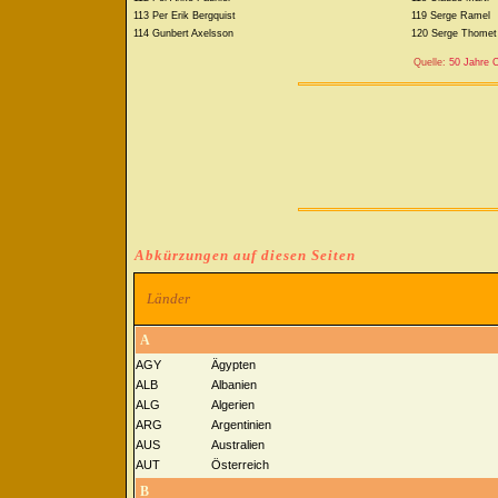
113 Per Erik Bergquist
119 Serge Ramel
114 Gunbert Axelsson
120 Serge Thomet
Quelle:
50 Jahre C
Abkürzungen auf diesen Seiten
Länder
A
AGY
Ägypten
ALB
Albanien
ALG
Algerien
ARG
Argentinien
AUS
Australien
AUT
Österreich
B