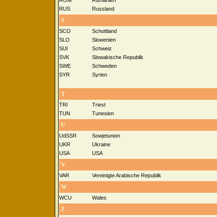
RUS
Russland
S
SCO
Schottland
SLO
Slowenien
SUI
Schweiz
SVK
Slowakische Republik
SWE
Schweden
SYR
Syrien
T
TRI
Triest
TUN
Tunesien
U
UdSSR
Sowjetunion
UKR
Ukraine
USA
USA
V
VAR
Vereinigte Arabische Republik
W
WCU
Wales
Z