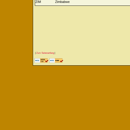
ZIM
Zimbabwe
|
Zum Seitenanfang
|