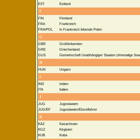
EST
Estland
F
FIN
Finnland
FRA
Frankreich
FRA/POL
In Frankreich lebende Polen
G
GBR
Großbritannien
GRE
Griechenland
GUS
Gemeinschaft Unabhängiger Staaten (ehemalige Sowj
H
HUN
Ungarn
I
IND
Indien
ITA
Italien
J
JUG
Jugoslawien
JUG/EF
Jugoslawien/Einzelfahrer
K
KAZ
Kasachstan
KGZ
Kirgisien
KUB
Kuba