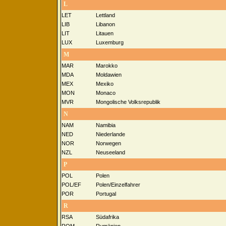
L
LET
Lettland
LIB
Libanon
LIT
Litauen
LUX
Luxemburg
M
MAR
Marokko
MDA
Moldawien
MEX
Mexiko
MON
Monaco
MVR
Mongolische Volksrepublik
N
NAM
Namibia
NED
Niederlande
NOR
Norwegen
NZL
Neuseeland
P
POL
Polen
POL/EF
Polen/Einzelfahrer
POR
Portugal
R
RSA
Südafrika
ROM
Rumänien