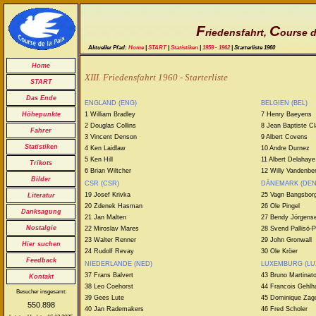
F
C
riedensfahrt,
ourse d
Aktueller Pfad:
Home
|
START
|
Statistiken
|
1959 - 1962
| Starterliste 1960
Home
XIII. Friedensfahrt 1960 - Starterliste
START
Das Ende
ENGLAND (ENG)
BELGIEN (BEL)
1 William Bradley
7 Henry Baeyens
Höhepunkte
2 Douglas Collins
8 Jean Baptiste C
Fahrer
3 Vincent Denson
9 Albert Covens
Statistiken
4 Ken Laidlaw
10 Andre Durnez
5 Ken Hill
11 Albert Delahaye
Trikots
6 Brian Wiltcher
12 Willy Vandenbe
Bilder
CSR (CSR)
DÄNEMARK (DEN
19 Josef Krivka
25 Vagn Bangsbor
Literatur
20 Zdenek Hasman
26 Ole Pingel
Danksagung
21 Jan Malten
27 Bendy Jörgens
Nostalgie
22 Miroslav Mares
28 Svend Pallisö-
23 Walter Renner
29 John Gronwall
Hier suchen
24 Rudolf Revay
30 Ole Kröer
Feedback
NIEDERLANDE (NED)
LUXEMBURG (LU
37 Frans Balvert
43 Bruno Martinat
Kontakt
38 Leo Coehorst
44 Francois Gehl
Besucher insgesamt:
39 Gees Lute
45 Dominique Zag
550.898
40 Jan Rademakers
46 Fred Scholer