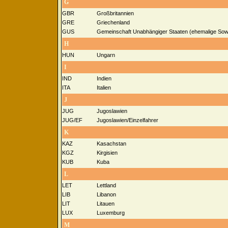
G
GBR
Großbritannien
GRE
Griechenland
GUS
Gemeinschaft Unabhängiger Staaten (ehemalige Sowj
H
HUN
Ungarn
I
IND
Indien
ITA
Italien
J
JUG
Jugoslawien
JUG/EF
Jugoslawien/Einzelfahrer
K
KAZ
Kasachstan
KGZ
Kirgisien
KUB
Kuba
L
LET
Lettland
LIB
Libanon
LIT
Litauen
LUX
Luxemburg
M