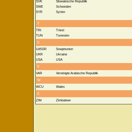
SVK
Slowakische Republik
SWE
Schweden
SYR
Syrien
T
TRI
Triest
TUN
Tunesien
U
UdSSR
Sowjetunion
UKR
Ukraine
USA
USA
V
VAR
Vereinigte Arabische Republik
W
WCU
Wales
Z
ZIM
Zimbabwe