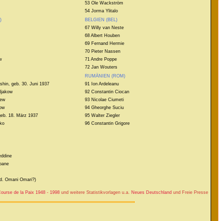
53 Ole Wackström
54 Jorma Ylitalo
)
BELGIEN (BEL)
67 Willy van Neste
68 Albert Houben
69 Fernand Hermie
70 Pieter Nassen
w
71 Andre Poppe
72 Jan Wouters
RUMÄNIEN (ROM)
shin, geb. 30. Juni 1937
91 Ion Ardeleanu
ljakow
92 Constantin Ciocan
jew
93 Nicolae Ciumeti
kow
94 Gheorghe Suciu
geb. 18. März 1937
95 Walter Ziegler
nko
96 Constantin Grigore
eddine
bane
d. Omani Omari?)
ourse de la Paix 1948 - 1998
und weitere Statistikvorlagen u.a.
Neues Deutschland
und Freie Presse