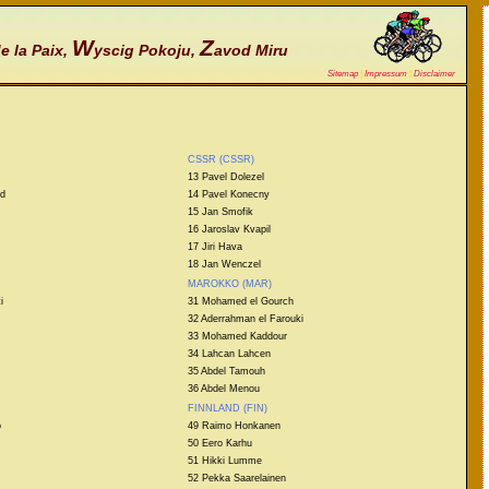
W
Z
e la Paix,
yscig Pokoju,
avod Miru
Sitemap
|
Impressum
|
Disclaimer
CSSR (CSSR)
13 Pavel Dolezel
nd
14 Pavel Konecny
15 Jan Smofik
16 Jaroslav Kvapil
17 Jiri Hava
18 Jan Wenczel
MAROKKO (MAR)
i
31 Mohamed el Gourch
32 Aderrahman el Farouki
33 Mohamed Kaddour
34 Lahcan Lahcen
35 Abdel Tamouh
36 Abdel Menou
FINNLAND (FIN)
o
49 Raimo Honkanen
50 Eero Karhu
51 Hikki Lumme
52 Pekka Saarelainen