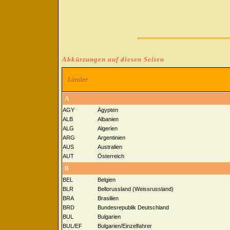
Abkürzungen auf diesen Seiten
Länder
A
AGY
Ägypten
ALB
Albanien
ALG
Algerien
ARG
Argentinien
AUS
Australien
AUT
Österreich
B
BEL
Belgien
BLR
Bellorussland (Weissrussland)
BRA
Brasilien
BRD
Bundesrepublik Deutschland
BUL
Bulgarien
BUL/EF
Bulgarien/Einzelfahrer