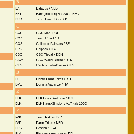
B
BAT
Batavus / NED
BBT
Bankgiroloterij-Batavus / NED
BUB
Team Bunte Berte / D
C
CCC
CCC Mat / POL
COA
Team Coast / D
COS
Collstrop-Palmans / BEL
CPK
Colpack / ITA
CSC
CSC Tiscali / DEN
CSW
CSC-World Online / DEN
CTA
Cantina Tollo-Carrier / ITA
D
DFF
Domo-Farm Frites / BEL
DVE
Domina Vacanze / ITA
E
ELK
ELK Haus Radteam / AUT
ELK
ELK Haus-Simplon / AUT (ab 2006)
F
FAK
Team Fakta / DEN
FAR
Farm Frites / NED
FES
Festina / FRA
FLA
Flanders-Iteamnova / BEL