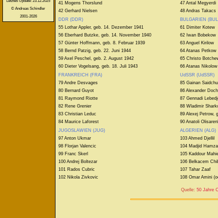
Letztes Update: 23.12.2025
41 Mogens Thorslund
47 Antal Megyerdi
© Andreas Schindler
42 Gerhard Nielsen
48 Andras Takacs
2001-2026
DDR (DDR)
BULGARIEN (BUL
55 Lothar Appler, geb. 14. Dezember 1941
61 Dimiter Kotew
56 Eberhard Butzke, geb. 14. November 1940
62 Iwan Bobekow
57 Günter Hoffmann, geb. 8. Februar 1939
63 Anguel Kirilow
58 Bernd Patzig, geb. 22. Juni 1944
64 Atanas Petkow
59 Axel Peschel, geb. 2. August 1942
65 Christo Botche
60 Dieter Vogelsang, geb. 18. Juli 1943
66 Atanas Nikolow
FRANKREICH (FRA)
UdSSR (UdSSR)
79 Andre Desvages
85 Gainan Saidchu
80 Bernard Guyot
86 Alexander Doch
81 Raymond Riotte
87 Gennadi Lebed
82 Rene Grenier
88 Wladimir Shar
83 Christian Leduc
89 Alexej Petrow, 
84 Maurice Laforest
90 Anatoli Olisare
JUGOSLAWIEN (JUG)
ALGERIEN (ALG)
97 Anton Ukmar
103 Ahmed Djellil
98 Florjan Valencic
104 Madjid Hamza
99 Franc Skerl
105 Kaddour Mahi
100 Andrej Boltezar
106 Belkacem Chi
101 Rados Cubric
107 Tahar Zaaf
102 Nikola Zivkovic
108 Omar Amini (o
Quelle:
50 Jahre C