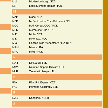
LIM
Midden Limburg / NED
LSR
Legia Siemens Romar / POL
M
MAP
Mapei / ITA
MBP
Mr.Bookmaker.Com-Palmans / BEL
MCC
MAT Ceresit CCC / POL
MER
Mercatone Uno / ITA
MIE
Miche / ITA
MIK
Mikomax / POL
MIX
Cantina Tollo /Acceptcard / ITA-DEN
MRM
Milram / ITA
MRO
Mroz / POL
N
NAR
De Nardi / SVK
NSM
Naturino-Sapore Di Mare / ITA
NUR
Team Nürnberger / D
P
PSK
PSK Unit Expert / CZE
PAL
Palmans-Collstrop / BEL
R
RAB
Rabobank / NED
S