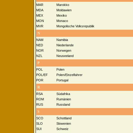
MAR
Marokko
MDA
Moldawien
MEX
Mexiko
MON
Monaco
MVR
Mongolische Volksrepublik
N
NAM
Namibia
NED
Niederlande
NOR
Norwegen
NZL
Neuseeland
P
POL
Polen
POL/EF
Polen/Einzelfahrer
POR
Portugal
R
RSA
Südafrika
ROM
Rumänien
RUS
Russland
S
SCO
Schottland
SLO
Slowenien
SUI
Schweiz