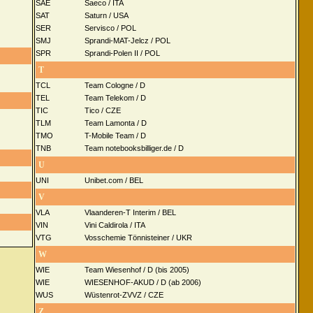
SAE
Saeco / ITA
SAT
Saturn / USA
SER
Servisco / POL
SMJ
Sprandi-MAT-Jelcz / POL
SPR
Sprandi-Polen II / POL
T
TCL
Team Cologne / D
TEL
Team Telekom / D
TIC
Tico / CZE
TLM
Team Lamonta / D
TMO
T-Mobile Team / D
TNB
Team notebooksbilliger.de / D
U
UNI
Unibet.com / BEL
V
VLA
Vlaanderen-T Interim / BEL
VIN
Vini Caldirola / ITA
VTG
Vosschemie Tönnisteiner / UKR
W
WIE
Team Wiesenhof / D (bis 2005)
WIE
WIESENHOF-AKUD / D (ab 2006)
WUS
Wüstenrot-ZVVZ / CZE
Z