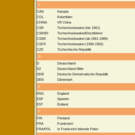
C
CAN
Kanada
COL
Kolumbien
CHINA
VR China
CSR
Tschechoslowakei (bis 1961)
CSR/EF
Tschechoslowakei/Einzelfahrer
CSSR
Tschechoslowakei (ab 1961-1989)
CSFR
Tschechoslowakei (1990-1992)
CZE
Tschechische Republik
D
D
Deutschland
D2
Deutschland Mitte
DDR
Deutsche Demokratische Republik
DEN
Dänemark
E
ENG
England
ESP
Spanien
EST
Estland
F
FIN
Finnland
FRA
Frankreich
FRA/POL
In Frankreich lebende Polen