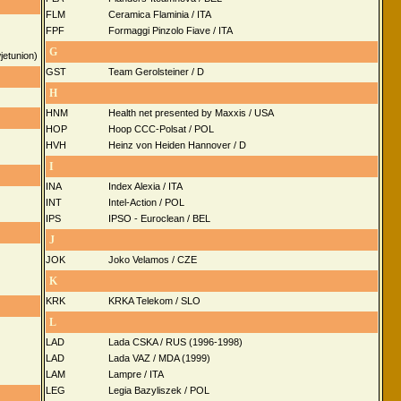
FLM
Ceramica Flaminia / ITA
FPF
Formaggi Pinzolo Fiave / ITA
G
etunion)
GST
Team Gerolsteiner / D
H
HNM
Health net presented by Maxxis / USA
HOP
Hoop CCC-Polsat / POL
HVH
Heinz von Heiden Hannover / D
I
INA
Index Alexia / ITA
INT
Intel-Action / POL
IPS
IPSO - Euroclean / BEL
J
JOK
Joko Velamos / CZE
K
KRK
KRKA Telekom / SLO
L
LAD
Lada CSKA / RUS (1996-1998)
LAD
Lada VAZ / MDA (1999)
LAM
Lampre / ITA
LEG
Legia Bazyliszek / POL