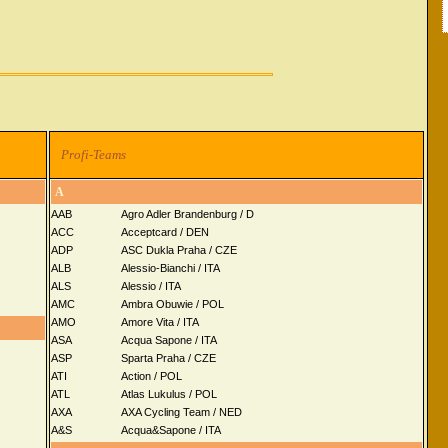
Profi-Teams
A
AAB
Agro Adler Brandenburg / D
ACC
Acceptcard / DEN
ADP
ASC Dukla Praha / CZE
ALB
Alessio-Bianchi / ITA
ALS
Alessio / ITA
AMC
Ambra Obuwie / POL
AMO
Amore Vita / ITA
ASA
Acqua Sapone / ITA
ASP
Sparta Praha / CZE
ATI
Action / POL
ATL
Atlas Lukulus / POL
AXA
AXA Cycling Team / NED
A&S
Acqua&Sapone / ITA