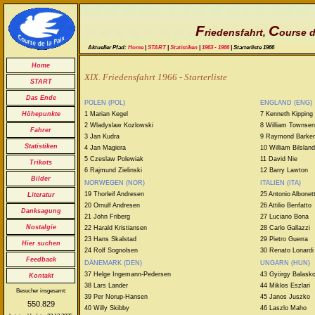
F
C
riedensfahrt,
ourse d
Aktueller Pfad:
Home
|
START
|
Statistiken
|
1963 - 1966
| Starterliste 1966
Home
XIX. Friedensfahrt 1966 - Starterliste
START
Das Ende
POLEN (POL)
ENGLAND (ENG)
1 Marian Kegel
7 Kenneth Kipping
Höhepunkte
2 Wladyslaw Kozlowski
8 William Townse
Fahrer
3 Jan Kudra
9 Raymond Barker
Statistiken
4 Jan Magiera
10 William Bilsland
5 Czeslaw Polewiak
11 David Nie
Trikots
6 Rajmund Zielinski
12 Barry Lawton
Bilder
NORWEGEN (NOR)
ITALIEN (ITA)
19 Thorleif Andresen
25 Antonio Albonett
Literatur
20 Ornulf Andresen
26 Attilio Benfatto
Danksagung
21 John Friberg
27 Luciano Bona
Nostalgie
22 Harald Kristiansen
28 Carlo Gallazzi
23 Hans Skalstad
29 Pietro Guerra
Hier suchen
24 Rolf Sognolsen
30 Renato Lonardi
Feedback
DÄNEMARK (DEN)
UNGARN (HUN)
37 Helge Ingemann-Pedersen
43 György Balask
Kontakt
38 Lars Lander
44 Miklos Eszlari
Besucher insgesamt:
39 Per Norup-Hansen
45 Janos Juszko
550.829
40 Willy Skibby
46 Laszlo Maho