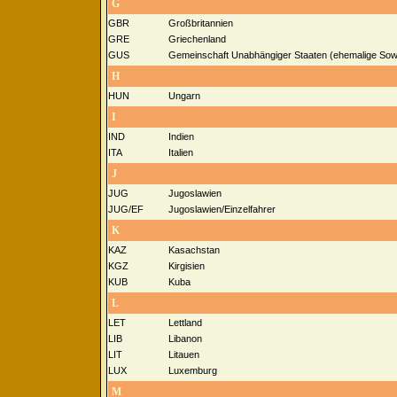
G
GBR
Großbritannien
GRE
Griechenland
GUS
Gemeinschaft Unabhängiger Staaten (ehemalige Sowj
H
HUN
Ungarn
I
IND
Indien
ITA
Italien
J
JUG
Jugoslawien
JUG/EF
Jugoslawien/Einzelfahrer
K
KAZ
Kasachstan
KGZ
Kirgisien
KUB
Kuba
L
LET
Lettland
LIB
Libanon
LIT
Litauen
LUX
Luxemburg
M