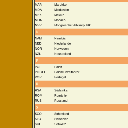
MAR
Marokko
MDA
Moldawien
MEX
Mexiko
MON
Monaco
MVR
Mongolische Volksrepublik
N
NAM
Namibia
NED
Niederlande
NOR
Norwegen
NZL
Neuseeland
P
POL
Polen
POL/EF
Polen/Einzelfahrer
POR
Portugal
R
RSA
Südafrika
ROM
Rumänien
RUS
Russland
S
SCO
Schottland
SLO
Slowenien
SUI
Schweiz