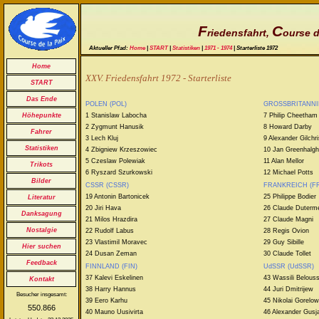
F
C
riedensfahrt,
ourse d
Aktueller Pfad:
Home
|
START
|
Statistiken
|
1971 - 1974
| Starterliste 1972
Home
XXV. Friedensfahrt 1972 - Starterliste
START
Das Ende
POLEN (POL)
GROSSBRITANNI
1 Stanislaw Labocha
7 Philip Cheetham
Höhepunkte
2 Zygmunt Hanusik
8 Howard Darby
Fahrer
3 Lech Kluj
9 Alexander Gilchri
Statistiken
4 Zbigniew Krzeszowiec
10 Jan Greenhalgh
5 Czeslaw Polewiak
11 Alan Mellor
Trikots
6 Ryszard Szurkowski
12 Michael Potts
Bilder
CSSR (CSSR)
FRANKREICH (F
19 Antonin Bartonicek
25 Philippe Bodier
Literatur
20 Jiri Hava
26 Claude Duterm
Danksagung
21 Milos Hrazdira
27 Claude Magni
Nostalgie
22 Rudolf Labus
28 Regis Ovion
23 Vlastimil Moravec
29 Guy Sibille
Hier suchen
24 Dusan Zeman
30 Claude Tollet
Feedback
FINNLAND (FIN)
UdSSR (UdSSR)
37 Kalevi Eskelinen
43 Wassili Belous
Kontakt
38 Harry Hannus
44 Juri Dmitrijew
Besucher insgesamt:
39 Eero Karhu
45 Nikolai Gorelow
550.866
40 Mauno Uusivirta
46 Alexander Gusj