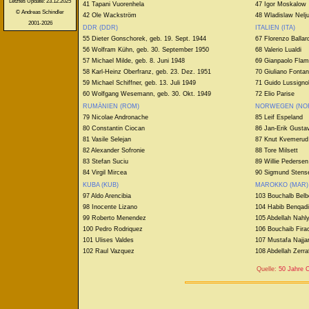
Letztes Update: 23.12.2025
41 Tapani Vuorenhela
47 Igor Moskalow
© Andreas Schindler
42 Ole Wackström
48 Wladislaw Nelju
2001-2026
DDR (DDR)
ITALIEN (ITA)
55 Dieter Gonschorek, geb. 19. Sept. 1944
67 Florenzo Ballar
56 Wolfram Kühn, geb. 30. September 1950
68 Valerio Lualdi
57 Michael Milde, geb. 8. Juni 1948
69 Gianpaolo Flam
58 Karl-Heinz Oberfranz, geb. 23. Dez. 1951
70 Giuliano Fonta
59 Michael Schiffner, geb. 13. Juli 1949
71 Guido Lussignol
60 Wolfgang Wesemann, geb. 30. Okt. 1949
72 Elio Parise
RUMÄNIEN (ROM)
NORWEGEN (NO
79 Nicolae Andronache
85 Leif Espeland
80 Constantin Ciocan
86 Jan-Erik Gusta
81 Vasile Selejan
87 Knut Kvemerud
82 Alexander Sofronie
88 Tore Milsett
83 Stefan Suciu
89 Willie Pedersen
84 Virgil Mircea
90 Sigmund Stens
KUBA (KUB)
MAROKKO (MAR)
97 Aldo Arencibia
103 Bouchalb Belb
98 Inocente Lizano
104 Habib Benqadi
99 Roberto Menendez
105 Abdellah Nahl
100 Pedro Rodriquez
106 Bouchaib Fira
101 Ulises Valdes
107 Mustafa Najjar
102 Raul Vazquez
108 Abdellah Zerra
Quelle:
50 Jahre C