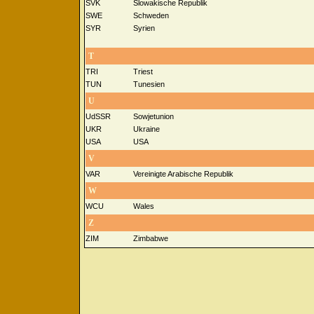
SVK
Slowakische Republik
SWE
Schweden
SYR
Syrien
T
TRI
Triest
TUN
Tunesien
U
UdSSR
Sowjetunion
UKR
Ukraine
USA
USA
V
VAR
Vereinigte Arabische Republik
W
WCU
Wales
Z
ZIM
Zimbabwe