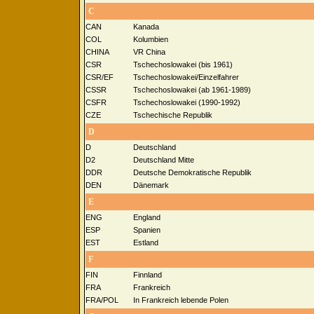
C
CAN
Kanada
COL
Kolumbien
CHINA
VR China
CSR
Tschechoslowakei (bis 1961)
CSR/EF
Tschechoslowakei/Einzelfahrer
CSSR
Tschechoslowakei (ab 1961-1989)
CSFR
Tschechoslowakei (1990-1992)
CZE
Tschechische Republik
D
D
Deutschland
D2
Deutschland Mitte
DDR
Deutsche Demokratische Republik
DEN
Dänemark
E
ENG
England
ESP
Spanien
EST
Estland
F
FIN
Finnland
FRA
Frankreich
FRA/POL
In Frankreich lebende Polen