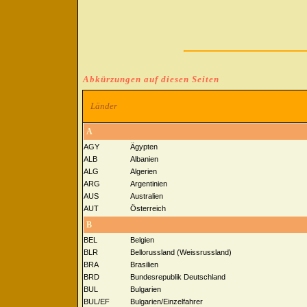
Abkürzungen auf diesen Seiten
Länder
A
AGY
Ägypten
ALB
Albanien
ALG
Algerien
ARG
Argentinien
AUS
Australien
AUT
Österreich
B
BEL
Belgien
BLR
Bellorussland (Weissrussland)
BRA
Brasilien
BRD
Bundesrepublik Deutschland
BUL
Bulgarien
BUL/EF
Bulgarien/Einzelfahrer