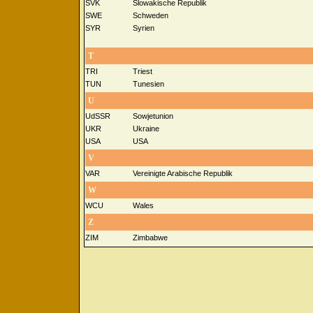
SVK
Slowakische Republik
SWE
Schweden
SYR
Syrien
T
TRI
Triest
TUN
Tunesien
U
UdSSR
Sowjetunion
UKR
Ukraine
USA
USA
V
VAR
Vereinigte Arabische Republik
W
WCU
Wales
Z
ZIM
Zimbabwe