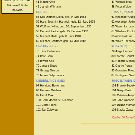
Letztes Update: 23.12.2025
41 Magne Orre
47 Wilfried Trott
© Andreas Schindler
42 Jostein Wilmann
48 Peter Weibel
2001-2026
DDR (DDR)
UdSSR (UdSSR)
55 Karl-Dietrich Diers, geb. 9. Mai 1953
61 Alexander Gusj
56 Hans-Joachim Hartnick, geb. 12. Jan. 1955
62 Alexander Judin
57 Wolfram Kühn, geb. 30. September 1950
63 Waleri Lichats
58 Gerhard Lauke, geb. 25. Februar 1952
64 Wladimir Osoki
59 Michael Milde, geb. 8. Juni 1948
65 Aavo Pikkuus
60 Michael Schiffner, geb. 13. Juli 1949
66 Waleri Tschaply
UNGARN (HUN)
KUBA (KUB)
73 Tibor Debreceni
79 Jorge Gomez
74 Imre Gera
80 Lorente Cardet
75 Istvan Kiss
81 Roberto Menen
76 Janosz Sipos
82 Castro Perez
77 György Szuromi
83 Gonzales Priet
78 Istvan Szlipcsevics
84 Rodriguez San
NIEDERLANDE (NED)
JUGOSLAWIEN (
97 Henricus Botterhuis
103 Branko Bedek
98 Herman Geldens
104 Drago Frelih
99 Gerrit Mak
105 Milenko Janjic
100 Gerrit-Jacob St. Nicolaas
106 Joze Valencic
101 Gerrit Pronk
107 Dusan Vidmar
102 Jan Zujdweg
108 Slavko Zagar
Quelle:
50 Jahre C