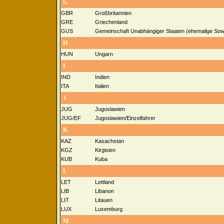
G
GBR
Großbritannien
GRE
Griechenland
GUS
Gemeinschaft Unabhängiger Staaten (ehemalige Sowj
H
HUN
Ungarn
I
IND
Indien
ITA
Italien
J
JUG
Jugoslawien
JUG/EF
Jugoslawien/Einzelfahrer
K
KAZ
Kasachstan
KGZ
Kirgisien
KUB
Kuba
L
LET
Lettland
LIB
Libanon
LIT
Litauen
LUX
Luxemburg
M