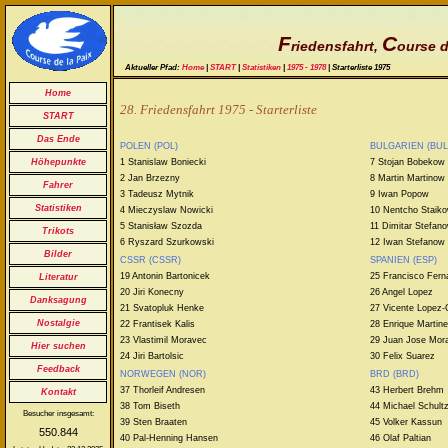
F
C
riedensfahrt,
ourse d
Aktueller Pfad:
Home
|
START
|
Statistiken
|
1975 - 1978
| Starterliste 1975
Home
28. Friedensfahrt 1975 - Starterliste
START
Das Ende
POLEN (POL)
BULGARIEN (BUL
1 Stanislaw Boniecki
7 Stojan Bobekow
Höhepunkte
2 Jan Brzezny
8 Martin Martinow
Fahrer
3 Tadeusz Mytnik
9 Iwan Popow
Statistiken
4 Mieczyslaw Nowicki
10 Nentcho Staik
5 Stanisław Szozda
11 Dimitar Stefan
Trikots
6 Ryszard Szurkowski
12 Iwan Stefanow
Bilder
CSSR (CSSR)
SPANIEN (ESP)
19 Antonin Bartonicek
25 Francisco Fer
Literatur
20 Jiri Konecny
26 Angel Lopez
Danksagung
21 Svatopluk Henke
27 Vicente Lopez-C
Nostalgie
22 Frantisek Kalis
28 Enrique Martin
23 Vlastimil Moravec
29 Juan Jose Mora
Hier suchen
24 Jiri Bartolsic
30 Felix Suarez
Feedback
NORWEGEN (NOR)
BRD (BRD)
37 Thorleif Andresen
43 Herbert Brehm
Kontakt
38 Tom Biseth
44 Michael Schult
Besucher insgesamt:
39 Sten Braaten
45 Volker Kassun
550.844
40 Pal-Henning Hansen
46 Olaf Paltian