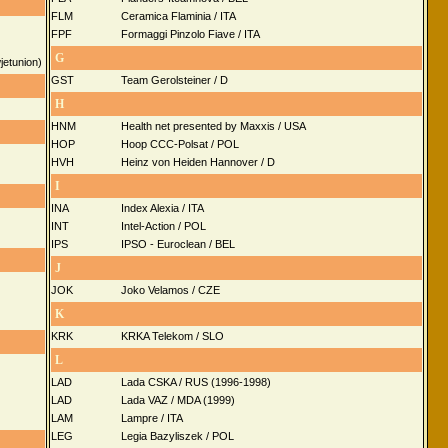
FLM
Ceramica Flaminia / ITA
FPF
Formaggi Pinzolo Fiave / ITA
G
etunion)
GST
Team Gerolsteiner / D
H
HNM
Health net presented by Maxxis / USA
HOP
Hoop CCC-Polsat / POL
HVH
Heinz von Heiden Hannover / D
I
INA
Index Alexia / ITA
INT
Intel-Action / POL
IPS
IPSO - Euroclean / BEL
J
JOK
Joko Velamos / CZE
K
KRK
KRKA Telekom / SLO
L
LAD
Lada CSKA / RUS (1996-1998)
LAD
Lada VAZ / MDA (1999)
LAM
Lampre / ITA
LEG
Legia Bazyliszek / POL