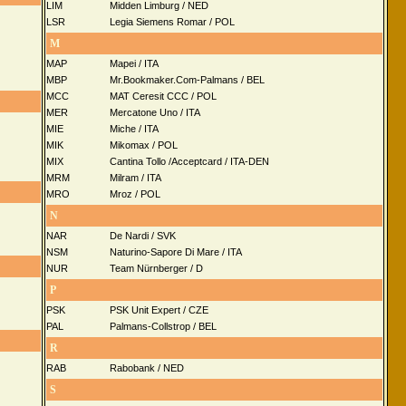
LIM
Midden Limburg / NED
LSR
Legia Siemens Romar / POL
M
MAP
Mapei / ITA
MBP
Mr.Bookmaker.Com-Palmans / BEL
MCC
MAT Ceresit CCC / POL
MER
Mercatone Uno / ITA
MIE
Miche / ITA
MIK
Mikomax / POL
MIX
Cantina Tollo /Acceptcard / ITA-DEN
MRM
Milram / ITA
MRO
Mroz / POL
N
NAR
De Nardi / SVK
NSM
Naturino-Sapore Di Mare / ITA
NUR
Team Nürnberger / D
P
PSK
PSK Unit Expert / CZE
PAL
Palmans-Collstrop / BEL
R
RAB
Rabobank / NED
S