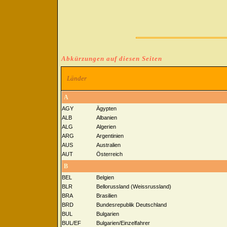
Abkürzungen auf diesen Seiten
Länder
A
AGY
Ägypten
ALB
Albanien
ALG
Algerien
ARG
Argentinien
AUS
Australien
AUT
Österreich
B
BEL
Belgien
BLR
Bellorussland (Weissrussland)
BRA
Brasilien
BRD
Bundesrepublik Deutschland
BUL
Bulgarien
BUL/EF
Bulgarien/Einzelfahrer