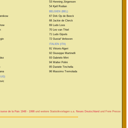
53 Henning Jörgensen
54 Kjell Rodian
BELGIEN (BEL)
atnikow
67 Dirk Op de Beeck
68 Jackie de Clerck
chow
69 Ludo Loos
n
70 Leo van Thiel
71 Ludo Gijsels
gin
72 Gustaf Verboven
ITALIEN (ITA)
91 Vittorio Algeri
92 Giuseppe Martinelli
dez
93 Gabrielo Mirri
94 Walter Polini
o
95 Daniele Tinchella
tana
96 Massimo Tremolada
JUG)
ovic
ourse de la Paix 1948 - 1998
und weitere Statistikvorlagen u.a.
Neues Deutschland
und Freie Presse