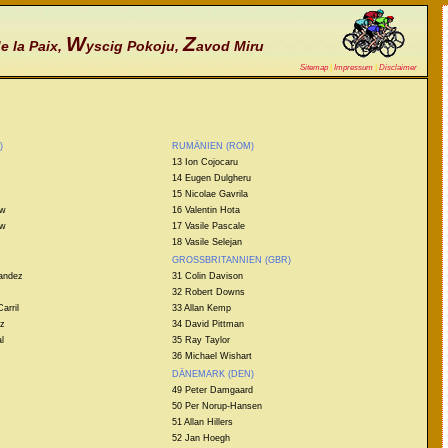
W
Z
e la Paix,
yscig Pokoju,
avod Miru
Sitemap
|
Impressum
|
Disclaimer
)
RUMÄNIEN (ROM)
13 Ion Cojocaru
14 Eugen Dulgheru
15 Nicolae Gavrila
ow
16 Valentin Hota
ow
17 Vasile Pascale
18 Vasile Selejan
GROSSBRITANNIEN (GBR)
nandez
31 Colin Davison
32 Robert Downs
arril
33 Allan Kemp
ez
34 David Pittman
l
35 Ray Taylor
36 Michael Wishart
DÄNEMARK (DEN)
49 Peter Damgaard
z
50 Per Norup-Hansen
51 Allan Hillers
52 Jan Hoegh