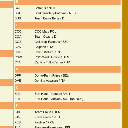
B
BAT
Batavus / NED
BBT
Bankgiroloterij-Batavus / NED
BUB
Team Bunte Berte / D
C
CCC
CCC Mat / POL
COA
Team Coast / D
COS
Collstrop-Palmans / BEL
CPK
Colpack / ITA
CSC
CSC Tiscali / DEN
CSW
CSC-World Online / DEN
CTA
Cantina Tollo-Carrier / ITA
D
DFF
Domo-Farm Frites / BEL
DVE
Domina Vacanze / ITA
E
ELK
ELK Haus Radteam / AUT
ELK
ELK Haus-Simplon / AUT (ab 2006)
F
FAK
Team Fakta / DEN
FAR
Farm Frites / NED
FES
Festina / FRA
FLA
Flanders-Iteamnova / BEL