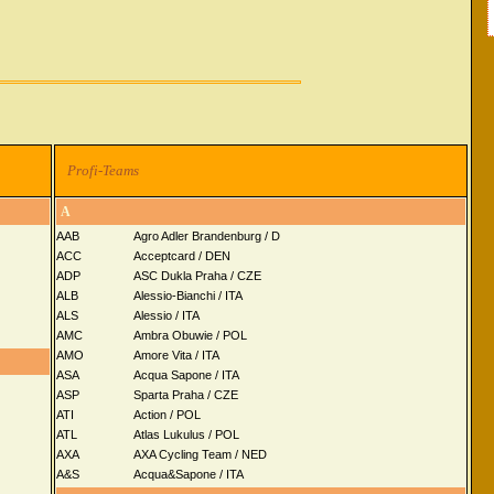
Profi-Teams
A
AAB
Agro Adler Brandenburg / D
ACC
Acceptcard / DEN
ADP
ASC Dukla Praha / CZE
ALB
Alessio-Bianchi / ITA
ALS
Alessio / ITA
AMC
Ambra Obuwie / POL
AMO
Amore Vita / ITA
ASA
Acqua Sapone / ITA
ASP
Sparta Praha / CZE
ATI
Action / POL
ATL
Atlas Lukulus / POL
AXA
AXA Cycling Team / NED
A&S
Acqua&Sapone / ITA