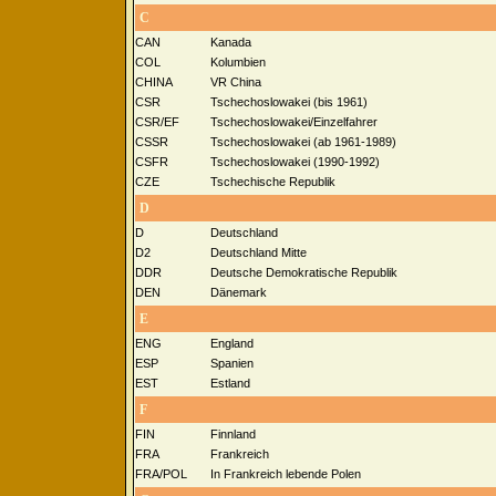
C
CAN
Kanada
COL
Kolumbien
CHINA
VR China
CSR
Tschechoslowakei (bis 1961)
CSR/EF
Tschechoslowakei/Einzelfahrer
CSSR
Tschechoslowakei (ab 1961-1989)
CSFR
Tschechoslowakei (1990-1992)
CZE
Tschechische Republik
D
D
Deutschland
D2
Deutschland Mitte
DDR
Deutsche Demokratische Republik
DEN
Dänemark
E
ENG
England
ESP
Spanien
EST
Estland
F
FIN
Finnland
FRA
Frankreich
FRA/POL
In Frankreich lebende Polen