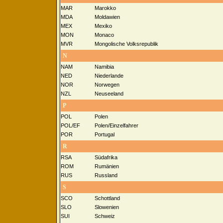
MAR
Marokko
MDA
Moldawien
MEX
Mexiko
MON
Monaco
MVR
Mongolische Volksrepublik
N
NAM
Namibia
NED
Niederlande
NOR
Norwegen
NZL
Neuseeland
P
POL
Polen
POL/EF
Polen/Einzelfahrer
POR
Portugal
R
RSA
Südafrika
ROM
Rumänien
RUS
Russland
S
SCO
Schottland
SLO
Slowenien
SUI
Schweiz