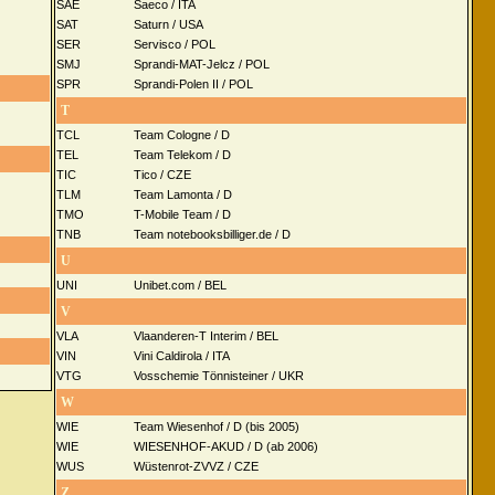
SAE
Saeco / ITA
SAT
Saturn / USA
SER
Servisco / POL
SMJ
Sprandi-MAT-Jelcz / POL
SPR
Sprandi-Polen II / POL
T
TCL
Team Cologne / D
TEL
Team Telekom / D
TIC
Tico / CZE
TLM
Team Lamonta / D
TMO
T-Mobile Team / D
TNB
Team notebooksbilliger.de / D
U
UNI
Unibet.com / BEL
V
VLA
Vlaanderen-T Interim / BEL
VIN
Vini Caldirola / ITA
VTG
Vosschemie Tönnisteiner / UKR
W
WIE
Team Wiesenhof / D (bis 2005)
WIE
WIESENHOF-AKUD / D (ab 2006)
WUS
Wüstenrot-ZVVZ / CZE
Z