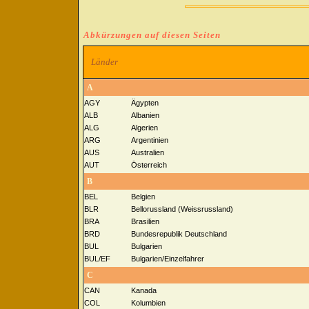
Abkürzungen auf diesen Seiten
Länder
A
AGY
Ägypten
ALB
Albanien
ALG
Algerien
ARG
Argentinien
AUS
Australien
AUT
Österreich
B
BEL
Belgien
BLR
Bellorussland (Weissrussland)
BRA
Brasilien
BRD
Bundesrepublik Deutschland
BUL
Bulgarien
BUL/EF
Bulgarien/Einzelfahrer
C
CAN
Kanada
COL
Kolumbien