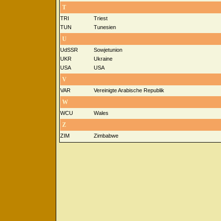
T
TRI
Triest
TUN
Tunesien
U
UdSSR
Sowjetunion
UKR
Ukraine
USA
USA
V
VAR
Vereinigte Arabische Republik
W
WCU
Wales
Z
ZIM
Zimbabwe