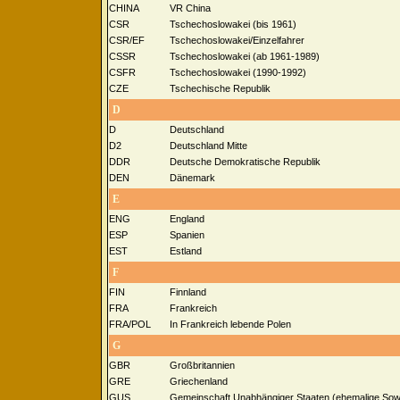
CHINA
VR China
CSR
Tschechoslowakei (bis 1961)
CSR/EF
Tschechoslowakei/Einzelfahrer
CSSR
Tschechoslowakei (ab 1961-1989)
CSFR
Tschechoslowakei (1990-1992)
CZE
Tschechische Republik
D
D
Deutschland
D2
Deutschland Mitte
DDR
Deutsche Demokratische Republik
DEN
Dänemark
E
ENG
England
ESP
Spanien
EST
Estland
F
FIN
Finnland
FRA
Frankreich
FRA/POL
In Frankreich lebende Polen
G
GBR
Großbritannien
GRE
Griechenland
GUS
Gemeinschaft Unabhängiger Staaten (ehemalige Sowj