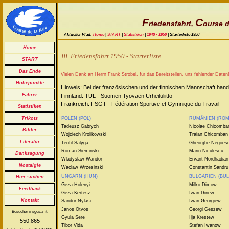
F
C
riedensfahrt,
ourse d
Aktueller Pfad:
Home
|
START
|
Statistiken
|
1948 - 1950
| Starterliste 1950
Home
III. Friedensfahrt 1950 - Starterliste
START
Das Ende
Vielen Dank an Herrn Frank Strobel, für das Bereitstellen, uns fehlender Daten
Höhepunkte
Hinweis: Bei der französischen und der finnischen Mannschaft ha
Fahrer
Finnland: TUL - Suomen Työväen Urheiluliitto
Frankreich: FSGT - Fédération Sportive et Gymnique du Travail
Statistiken
POLEN (POL)
RUMÄNIEN (ROM
Trikots
Tadeusz Gabrych
Nicolae Chicomba
Bilder
Wojciech Krolikowski
Traian Chicomban
Literatur
Teofil Salyga
Gheorghe Negoes
Roman Sieminski
Marin Niculescu
Danksagung
Wladyslaw Wandor
Ervant Nordhadian
Nostalgie
Waclaw Wrzesinski
Constantin Sandru
UNGARN (HUN)
BULGARIEN (BUL
Hier suchen
Geza Holenyi
Milko Dimow
Feedback
Geza Kertesz
Iwan Dinew
Kontakt
Sandor Nylasi
Iwan Georgiew
Janos Ötvös
Georgi Geszew
Besucher insgesamt:
Gyula Sere
Ilja Krestew
550.865
Tibor Vida
Stefan Iwanow