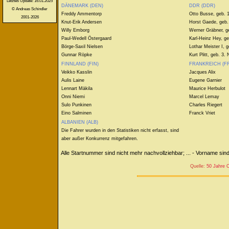
Letztes Update: 16.01.2025
DÄNEMARK (DEN)
DDR (DDR)
© Andreas Schindler
Freddy Ammentorp
Otto Busse, geb. 1
2001-2026
Knut-Erik Andersen
Horst Gaede, geb.
Willy Emborg
Werner Gräbner, g
Paul-Wedell Östergaard
Karl-Heinz Hey, g
Börge-Saxil Nielsen
Lothar Meister I, 
Gunnar Röpke
Kurt Plitt, geb. 3
FINNLAND (FIN)
FRANKREICH (F
Veikko Kasslin
Jacques Alix
Aulis Laine
Eugene Garnier
Lennart Mäkila
Maurice Herbulot
Onni Niemi
Marcel Lemay
Sulo Punkinen
Charles Riegert
Eino Salminen
Franck Vriet
ALBANIEN (ALB)
Die Fahrer wurden in den Statistiken nicht erfasst, sind
aber außer Konkurrenz mitgefahren.
Alle Startnummer sind nicht mehr nachvollziehbar; ... - Vorname sin
Quelle:
50 Jahre C