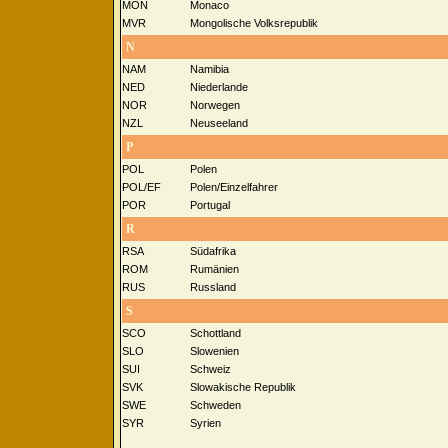
MON
Monaco
MVR
Mongolische Volksrepublik
N
NAM
Namibia
NED
Niederlande
NOR
Norwegen
NZL
Neuseeland
P
POL
Polen
POL/EF
Polen/Einzelfahrer
POR
Portugal
R
RSA
Südafrika
ROM
Rumänien
RUS
Russland
S
SCO
Schottland
SLO
Slowenien
SUI
Schweiz
SVK
Slowakische Republik
SWE
Schweden
SYR
Syrien