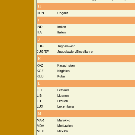
H
HUN
Ungarn
I
IND
Indien
ITA
Italien
J
JUG
Jugoslawien
JUG/EF
Jugoslawien/Einzelfahrer
K
KAZ
Kasachstan
KGZ
Kirgisien
KUB
Kuba
L
LET
Lettland
LIB
Libanon
LIT
Litauen
LUX
Luxemburg
M
MAR
Marokko
MDA
Moldawien
MEX
Mexiko