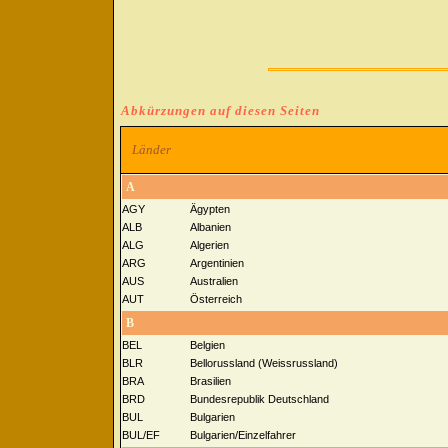
Abkürzungen auf diesen Seiten
Länder
A
AGY
Ägypten
ALB
Albanien
ALG
Algerien
ARG
Argentinien
AUS
Australien
AUT
Österreich
B
BEL
Belgien
BLR
Bellorussland (Weissrussland)
BRA
Brasilien
BRD
Bundesrepublik Deutschland
BUL
Bulgarien
BUL/EF
Bulgarien/Einzelfahrer