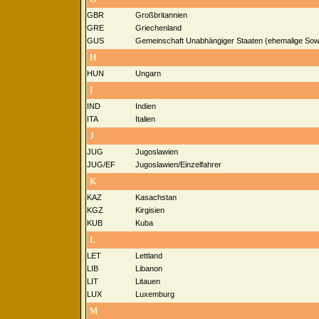
GBR
Großbritannien
GRE
Griechenland
GUS
Gemeinschaft Unabhängiger Staaten (ehemalige Sowj
H
HUN
Ungarn
I
IND
Indien
ITA
Italien
J
JUG
Jugoslawien
JUG/EF
Jugoslawien/Einzelfahrer
K
KAZ
Kasachstan
KGZ
Kirgisien
KUB
Kuba
L
LET
Lettland
LIB
Libanon
LIT
Litauen
LUX
Luxemburg
M