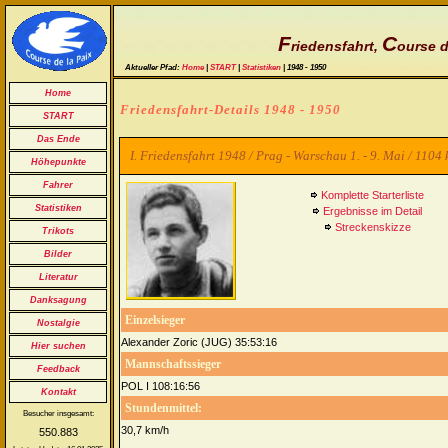
F
C
riedensfahrt,
ourse d
Aktueller Pfad:
Home
|
START
|
Statistiken
| 1948 - 1950
Home
Friedensfahrt-Details 1948 - 1950
START
Das Ende
I. Friedensfahrt 1948 / Prag - Warschau 1. - 9. Mai / 1104
Höhepunkte
Fahrer
Komplette Starterliste
Statistiken
Ergebnisse im Detail
Streckenskizze
Trikots
Bilder
Literatur
Danksagung
Einzelsieger
Nostalgie
Alexander Zoric (JUG) 35:53:16
Hier suchen
Mannschaftssieger
Feedback
POL I 108:16:56
Kontakt
Stundenmittel:
Besucher insgesamt:
30,7 km/h
550.883